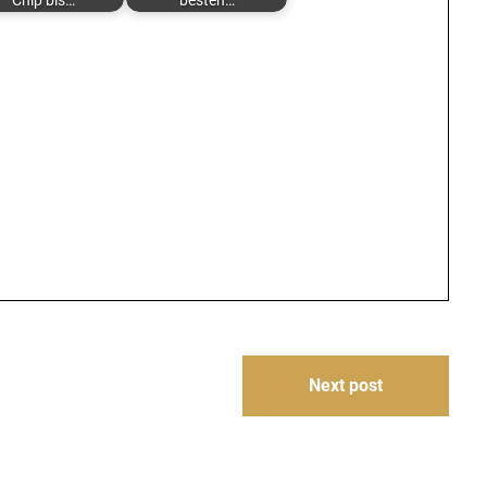
Chip bis…
besten…
Next post