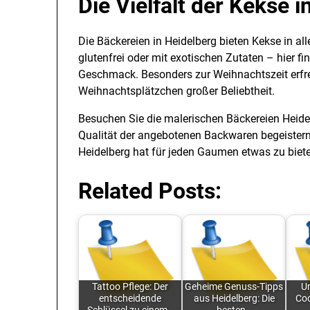
Die Vielfalt der Kekse 
Die Bäckereien in Heidelberg bieten Kekse in al
glutenfrei oder mit exotischen Zutaten – hier fi
Geschmack. Besonders zur Weihnachtszeit erfreu
Weihnachtsplätzchen großer Beliebtheit.
Besuchen Sie die malerischen Bäckereien Heidel
Qualität der angebotenen Backwaren begeister
Heidelberg hat für jeden Gaumen etwas zu biet
Related Posts:
Tattoo Pflege: Der
Geheime Genuss-Tipps
U
entscheidende
aus Heidelberg: Die
Coo