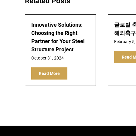
Related Posts
Innovative Solutions:
글로벌 축
Choosing the Right
해외축구
Partner for Your Steel
February 5,
Structure Project
Read M
October 31, 2024
Read More