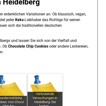
in Heidelberg
len erdenklichen Variationen an. Ob klassisch, vegan,
ndet jeder
Keks
-Liebhaber das Richtige für seinen
en sich die traditionellen deutschen
bergs und lassen Sie sich von der Vielfalt und
n. Ob
Chocolate Chip Cookies
oder andere Leckereien,
en.
Verlockende
nwiderstehliche
Versuchungen in
kies: Von Choco
Heidelberg: Die