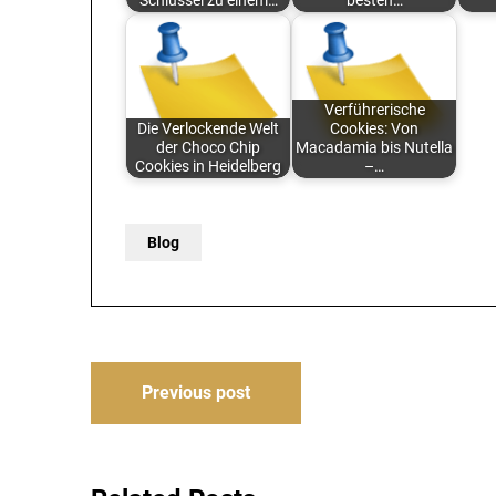
Schlüssel zu einem…
besten…
Verführerische
Die Verlockende Welt
Cookies: Von
der Choco Chip
Macadamia bis Nutella
Cookies in Heidelberg
–…
Blog
Post
Previous post
navigation