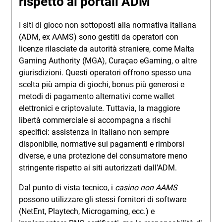
rispetto ai portali ADM
I siti di gioco non sottoposti alla normativa italiana
(ADM, ex AAMS) sono gestiti da operatori con
licenze rilasciate da autorità straniere, come Malta
Gaming Authority (MGA), Curaçao eGaming, o altre
giurisdizioni. Questi operatori offrono spesso una
scelta più ampia di giochi, bonus più generosi e
metodi di pagamento alternativi come wallet
elettronici e criptovalute. Tuttavia, la maggiore
libertà commerciale si accompagna a rischi
specifici: assistenza in italiano non sempre
disponibile, normative sui pagamenti e rimborsi
diverse, e una protezione del consumatore meno
stringente rispetto ai siti autorizzati dall’ADM.
Dal punto di vista tecnico, i
casino non AAMS
possono utilizzare gli stessi fornitori di software
(NetEnt, Playtech, Microgaming, ecc.) e