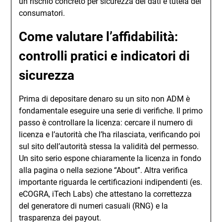
un rischio concreto per sicurezza dei dati e tutela dei
consumatori.
Come valutare l’affidabilità:
controlli pratici e indicatori di
sicurezza
Prima di depositare denaro su un sito non ADM è
fondamentale eseguire una serie di verifiche. Il primo
passo è controllare la licenza: cercare il numero di
licenza e l’autorità che l’ha rilasciata, verificando poi
sul sito dell’autorità stessa la validità del permesso.
Un sito serio espone chiaramente la licenza in fondo
alla pagina o nella sezione “About”. Altra verifica
importante riguarda le certificazioni indipendenti (es.
eCOGRA, iTech Labs) che attestano la correttezza
del generatore di numeri casuali (RNG) e la
trasparenza dei payout.