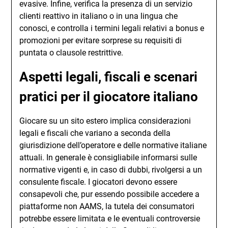
evasive. Infine, verifica la presenza di un servizio
clienti reattivo in italiano o in una lingua che
conosci, e controlla i termini legali relativi a bonus e
promozioni per evitare sorprese su requisiti di
puntata o clausole restrittive.
Aspetti legali, fiscali e scenari
pratici per il giocatore italiano
Giocare su un sito estero implica considerazioni
legali e fiscali che variano a seconda della
giurisdizione dell’operatore e delle normative italiane
attuali. In generale è consigliabile informarsi sulle
normative vigenti e, in caso di dubbi, rivolgersi a un
consulente fiscale. I giocatori devono essere
consapevoli che, pur essendo possibile accedere a
piattaforme non AAMS, la tutela dei consumatori
potrebbe essere limitata e le eventuali controversie