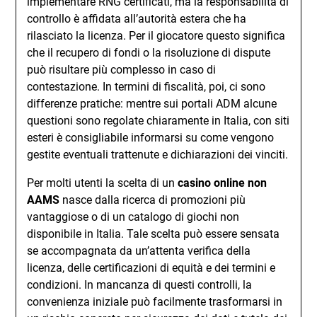
implementare RNG certificati, ma la responsabilità di
controllo è affidata all’autorità estera che ha
rilasciato la licenza. Per il giocatore questo significa
che il recupero di fondi o la risoluzione di dispute
può risultare più complesso in caso di
contestazione. In termini di fiscalità, poi, ci sono
differenze pratiche: mentre sui portali ADM alcune
questioni sono regolate chiaramente in Italia, con siti
esteri è consigliabile informarsi su come vengono
gestite eventuali trattenute e dichiarazioni dei vinciti.
Per molti utenti la scelta di un
casino online non
AAMS
nasce dalla ricerca di promozioni più
vantaggiose o di un catalogo di giochi non
disponibile in Italia. Tale scelta può essere sensata
se accompagnata da un’attenta verifica della
licenza, delle certificazioni di equità e dei termini e
condizioni. In mancanza di questi controlli, la
convenienza iniziale può facilmente trasformarsi in