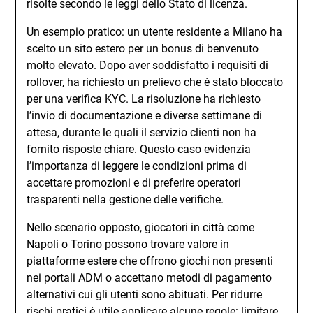
risolte secondo le leggi dello Stato di licenza.
Un esempio pratico: un utente residente a Milano ha
scelto un sito estero per un bonus di benvenuto
molto elevato. Dopo aver soddisfatto i requisiti di
rollover, ha richiesto un prelievo che è stato bloccato
per una verifica KYC. La risoluzione ha richiesto
l’invio di documentazione e diverse settimane di
attesa, durante le quali il servizio clienti non ha
fornito risposte chiare. Questo caso evidenzia
l’importanza di leggere le condizioni prima di
accettare promozioni e di preferire operatori
trasparenti nella gestione delle verifiche.
Nello scenario opposto, giocatori in città come
Napoli o Torino possono trovare valore in
piattaforme estere che offrono giochi non presenti
nei portali ADM o accettano metodi di pagamento
alternativi cui gli utenti sono abituati. Per ridurre
rischi pratici è utile applicare alcune regole: limitare