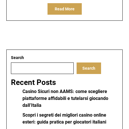
Read More
Search
Search
Recent Posts
Casino Sicuri non AAMS: come scegliere
piattaforme affidabili e tutelarsi giocando
dall’Italia
Scopri i segreti dei migliori casino online
esteri: guida pratica per giocatori italiani