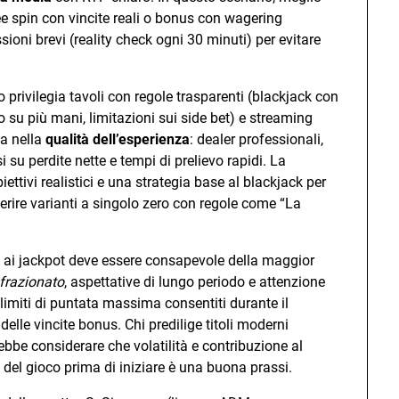
free spin con vincite reali o bonus con wagering
ssioni brevi (reality check ogni 30 minuti) per evitare
privilegia tavoli con regole trasparenti (blackjack con
io su più mani, limitazioni sui side bet) e streaming
ma nella
qualità dell’esperienza
: dealer professionali,
 su perdite nette e tempi di prelievo rapidi. La
iettivi realistici e una strategia base al blackjack per
eferire varianti a singolo zero con regole come “La
tà o ai jackpot deve essere consapevole della maggior
 frazionato
, aspettative di lungo periodo e attenzione
 limiti di puntata massima consentiti durante il
elle vincite bonus. Chi predilige titoli moderni
be considerare che volatilità e contribuzione al
del gioco prima di iniziare è una buona prassi.