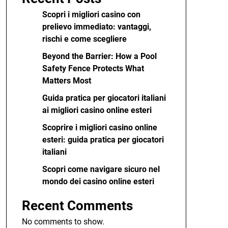
Scopri i migliori casino con
prelievo immediato: vantaggi,
rischi e come scegliere
Beyond the Barrier: How a Pool
Safety Fence Protects What
Matters Most
Guida pratica per giocatori italiani
ai migliori casino online esteri
Scoprire i migliori casino online
esteri: guida pratica per giocatori
italiani
Scopri come navigare sicuro nel
mondo dei casino online esteri
Recent Comments
No comments to show.