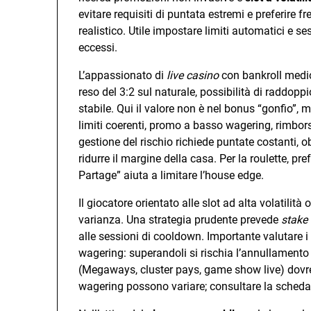
evitare requisiti di puntata estremi e preferire 
realistico. Utile impostare limiti automatici e se
eccessi.
L’appassionato di
live casino
con bankroll medio 
reso del 3:2 sul naturale, possibilità di raddopp
stabile. Qui il valore non è nel bonus “gonfio”, 
limiti coerenti, promo a basso wagering, rimborsi
gestione del rischio richiede puntate costanti, ob
ridurre il margine della casa. Per la roulette, pr
Partage” aiuta a limitare l’house edge.
Il giocatore orientato alle slot ad alta volatili
varianza. Una strategia prudente prevede
stake
alle sessioni di cooldown. Importante valutare i
wagering: superandoli si rischia l’annullamento d
(Megaways, cluster pays, game show live) dovreb
wagering possono variare; consultare la scheda 