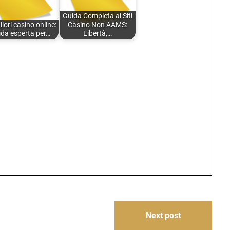
Guida Completa ai Siti
liori casino online:
Casino Non AAMS:
ida esperta per…
Libertà,…
Next post