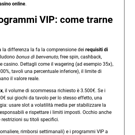
casino online
.
rogrammi VIP: come trarne
 la differenza la fa la comprensione dei
requisiti di
ncludono
bonus di benvenuto
, free spin, cashback,
ve casino. Dettagli come il wagering (ad esempio 35x),
00%, tavoli una percentuale inferiore), il limite di
no il valore reale.
5x
, il volume di scommessa richiesto è 3.500€. Se i
0€ sui giochi da tavolo per lo stesso effetto, una
a: usare slot a volatilità media per stabilizzare la
sponsabili e rispettare i limiti imposti. Occhio anche
strizioni su titoli specifici.
iornaliere, rimborsi settimanali) e i programmi VIP a