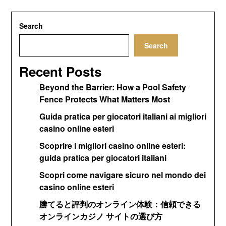
Search
Search
Recent Posts
Beyond the Barrier: How a Pool Safety
Fence Protects What Matters Most
Guida pratica per giocatori italiani ai migliori
casino online esteri
Scoprire i migliori casino online esteri:
guida pratica per giocatori italiani
Scopri come navigare sicuro nel mondo dei
casino online esteri
勝てると評判のオンライン体験：信頼できる
オンラインカジノ サイトの選び方