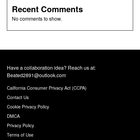
Recent Comments
No comments to show.
Have a collaboration idea? Reach us at:
Beated2891@outlook.com
California Consumer Privacy Act (CCPA)
Contact Us
Cookie Privacy Policy
DMCA
Privacy Policy
Terms of Use