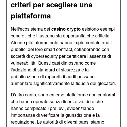
criteri per scegliere una
piattaforma
Nell'ecosistema dei
casino crypto
esistono esempi
concreti che illustrano sia opportunità che criticità.
Alcune piattaforme note hanno implementato audit
pubblici dei loro smart contract, collaborando con
società di cybersecurity per certificare l'assenza di
vulnerabilità. Questi casi dimostrano come
l'adozione di standard di sicurezza e la
pubblicazione di rapporti di audit possano
aumentare significativamente la fiducia dei giocatori.
D'altro canto, sono emerse piattaforme non conformi
che hanno operato senza licenze valide o che
hanno complicato i prelievi, evidenziando
l'importanza di verificare la giurisdizione e la
reputazione. Le autorità di diversi paesi stanno