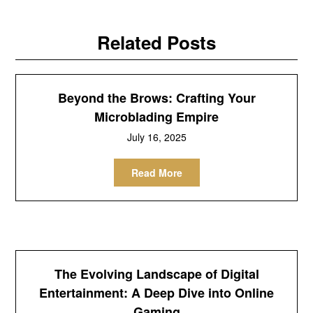
Related Posts
Beyond the Brows: Crafting Your
Microblading Empire
July 16, 2025
Read More
The Evolving Landscape of Digital
Entertainment: A Deep Dive into Online
Gaming