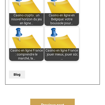
Casino crypto : un
Casino en ligne en
nouvel horizon du jeu
Belgique: votre
en ligne…
boussole pour…
Casino en ligne France
Casino en ligne France
: comprendre le
: jouer mieux, jouer sûr,
marché, la…
…
Blog
Post