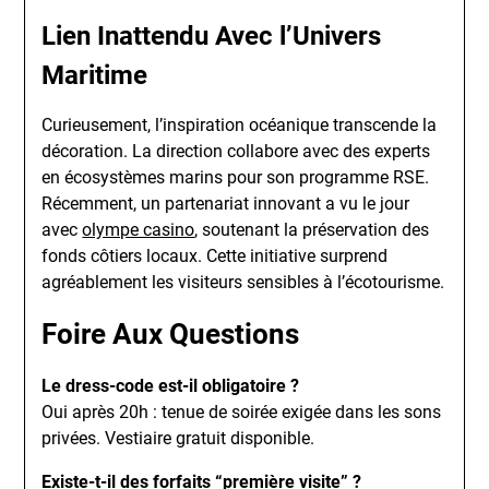
Lien Inattendu Avec l’Univers
Maritime
Curieusement, l’inspiration océanique transcende la
décoration. La direction collabore avec des experts
en écosystèmes marins pour son programme RSE.
Récemment, un partenariat innovant a vu le jour
avec
olympe casino
, soutenant la préservation des
fonds côtiers locaux. Cette initiative surprend
agréablement les visiteurs sensibles à l’écotourisme.
Foire Aux Questions
Le dress-code est-il obligatoire ?
Oui après 20h : tenue de soirée exigée dans les sons
privées. Vestiaire gratuit disponible.
Existe-t-il des forfaits “première visite” ?