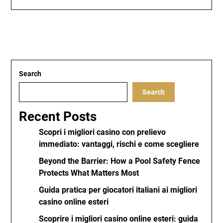
Search
Search
Recent Posts
Scopri i migliori casino con prelievo
immediato: vantaggi, rischi e come scegliere
Beyond the Barrier: How a Pool Safety Fence
Protects What Matters Most
Guida pratica per giocatori italiani ai migliori
casino online esteri
Scoprire i migliori casino online esteri: guida