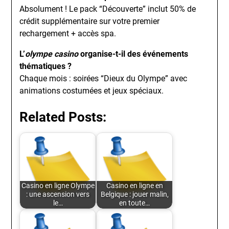
Absolument ! Le pack “Découverte” inclut 50% de
crédit supplémentaire sur votre premier
rechargement + accès spa.
L’
olympe casino
organise-t-il des événements
thématiques ?
Chaque mois : soirées “Dieux du Olympe” avec
animations costumées et jeux spéciaux.
Related Posts:
Casino en ligne Olympe
Casino en ligne en
: une ascension vers
Belgique : jouer malin,
le…
en toute…