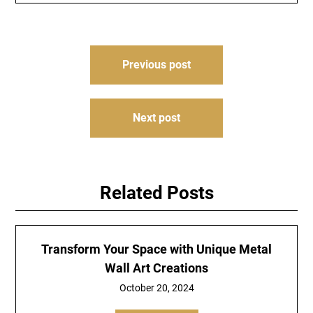
Post
Previous post
navigation
Next post
Related Posts
Transform Your Space with Unique Metal
Wall Art Creations
October 20, 2024