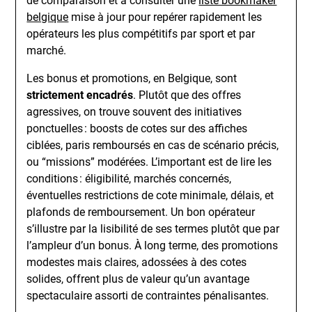
de comparaison et à consulter une
liste bookmaker
belgique
mise à jour pour repérer rapidement les
opérateurs les plus compétitifs par sport et par
marché.
Les bonus et promotions, en Belgique, sont
strictement encadrés
. Plutôt que des offres
agressives, on trouve souvent des initiatives
ponctuelles : boosts de cotes sur des affiches
ciblées, paris remboursés en cas de scénario précis,
ou “missions” modérées. L’important est de lire les
conditions : éligibilité, marchés concernés,
éventuelles restrictions de cote minimale, délais, et
plafonds de remboursement. Un bon opérateur
s’illustre par la lisibilité de ses termes plutôt que par
l’ampleur d’un bonus. À long terme, des promotions
modestes mais claires, adossées à des cotes
solides, offrent plus de valeur qu’un avantage
spectaculaire assorti de contraintes pénalisantes.