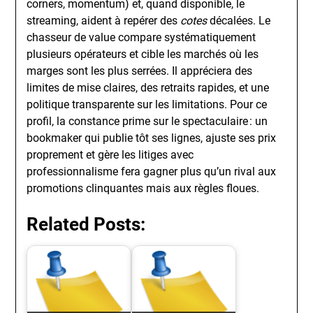
corners, momentum) et, quand disponible, le
streaming, aident à repérer des
cotes
décalées. Le
chasseur de value compare systématiquement
plusieurs opérateurs et cible les marchés où les
marges sont les plus serrées. Il appréciera des
limites de mise claires, des retraits rapides, et une
politique transparente sur les limitations. Pour ce
profil, la constance prime sur le spectaculaire : un
bookmaker qui publie tôt ses lignes, ajuste ses prix
proprement et gère les litiges avec
professionnalisme fera gagner plus qu’un rival aux
promotions clinquantes mais aux règles floues.
Related Posts: