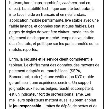
buteurs, handicaps, combinés,
cash out
, pari en
direct). La stabilité technique compte tout autant :
interface fluide en français et en néerlandais,
application mobile performante, live stable avec une
faible latence, et données statistiques fiables. Les
pages de règles doivent être claires : modalités de
règlement de chaque marché, temps de validation
des résultats, et politique sur les paris annulés ou les
matchs reportés.
Enfin, la sécurité et le service client complètent le
tableau. Le chiffrement des données, des moyens de
paiement adaptés au marché local (SEPA,
Bancontact, cartes) et une vérification KYC rapide
garantissent une expérience sereine. Un support
joignable aux heures belges, réactif et compétent,
est un indicateur fort de professionnalisme. Les
meilleurs opérateurs mettent aussi au premier plan
le
jeu responsable
: limites de dépôt, de pertes et de