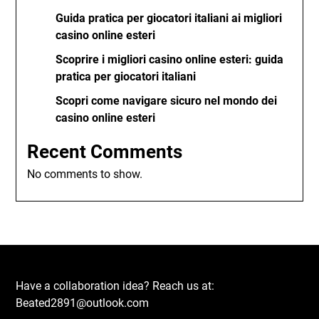
Guida pratica per giocatori italiani ai migliori
casino online esteri
Scoprire i migliori casino online esteri: guida
pratica per giocatori italiani
Scopri come navigare sicuro nel mondo dei
casino online esteri
Recent Comments
No comments to show.
Have a collaboration idea? Reach us at:
Beated2891@outlook.com