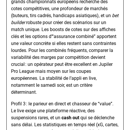
grands championnats européens recherche des
cotes compétitives, une profondeur de marchés
(buteurs, tirs cadrés, handicaps asiatiques), et un
bet
builder
robuste pour créer des scénarios sur un
match unique. Les boosts de cotes sur des affiches
clés et les options d’“assurance combiné” apportent
une valeur concrète si elles restent sans contraintes
lourdes. Pour les combinés fréquents, comparer la
variabilité des marges par compétition devient
crucial : un opérateur peut être excellent en Jupiler
Pro League mais moyen sur les coupes
européennes. La stabilité de l’appli en live,
notamment le samedi soir, est un critère
déterminant.
Profil 3 : le parieur en direct et chasseur de “value”.
Le live exige une plateforme réactive, des
suspensions rares, et un
cash out
qui se déclenche
sans délai. Les statistiques en temps réel (xG, cartes,