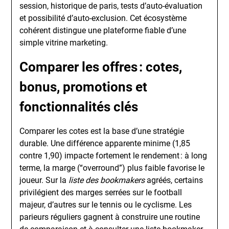
session, historique de paris, tests d’auto-évaluation
et possibilité d’auto-exclusion. Cet écosystème
cohérent distingue une plateforme fiable d’une
simple vitrine marketing.
Comparer les offres : cotes,
bonus, promotions et
fonctionnalités clés
Comparer les cotes est la base d’une stratégie
durable. Une différence apparente minime (1,85
contre 1,90) impacte fortement le rendement : à long
terme, la marge (“overround”) plus faible favorise le
joueur. Sur la
liste des bookmakers
agréés, certains
privilégient des marges serrées sur le football
majeur, d’autres sur le tennis ou le cyclisme. Les
parieurs réguliers gagnent à construire une routine