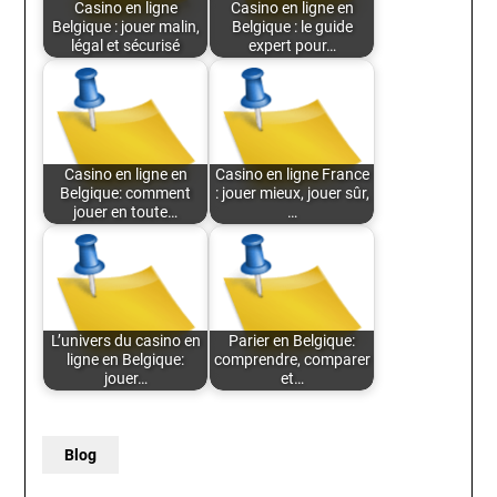
Casino en ligne
Casino en ligne en
Belgique : jouer malin,
Belgique : le guide
légal et sécurisé
expert pour…
Casino en ligne en
Casino en ligne France
Belgique: comment
: jouer mieux, jouer sûr,
jouer en toute…
…
L’univers du casino en
Parier en Belgique:
ligne en Belgique:
comprendre, comparer
jouer…
et…
Blog