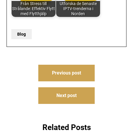
Från Stress till
Utforska de Senaste
Strålande: Effektiv Flytt
IPTV-trenderna i
med Flytthjälp
Norden
Blog
Post
Previous post
navigation
Next post
Related Posts