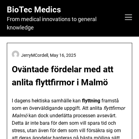
Skip
BioTec Medics
to
content
From medical innovations to general
knowledge
JerryMCordell,
May 16, 2025
Oväntade fördelar med att
anlita flyttfirmor i Malmö
I dagens hektiska samhälle kan
flyttning
framstå
som en överväldigande uppgift. Att anlita
flyttfirmor
Malmö
kan dock underlätta processen avsevärt.
Detta är inte bara för dem som vill spara tid och
stress, utan även för dem som vill försäkra sig om
att deras ägodelar hanteras på bästa möjliga sätt.