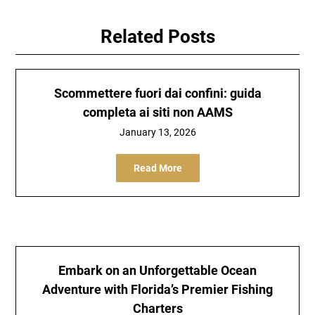
Related Posts
Scommettere fuori dai confini: guida
completa ai siti non AAMS
January 13, 2026
Read More
Embark on an Unforgettable Ocean
Adventure with Florida’s Premier Fishing
Charters