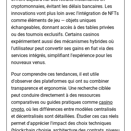
cryptomonnaies, évitant les délais bancaires. Les
innovations vont plus loin avec l'intégration de NFTs
comme éléments de jeu — objets uniques
échangeables, donnant accès à des tables privées
ou des tournois exclusifs. Certains casinos
expérimentent aussi des mécanismes hybrides où
l'utilisateur peut convertir ses gains en fiat via des
services intégrés, simplifiant l'expérience pour les
nouveaux venus.
Pour comprendre ces tendances, il est utile
d'observer des plateformes qui ont su combiner
transparence et ergonomie. Une recherche ciblée
peut conduire directement à des ressources
comparatives ou guides pratiques comme
casino
crypto
, où les différences entre modèles centralisés
et décentralisés sont détaillées. Étudier ces cas réels
permet d'apprécier l'impact des choix techniques
(blockchain choisie, architecture des contrats, niveau