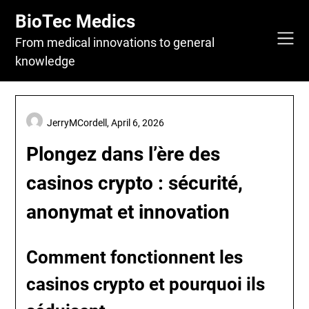
Skip
BioTec Medics
to
content
From medical innovations to general
knowledge
JerryMCordell,
April 6, 2026
Plongez dans l’ère des
casinos crypto : sécurité,
anonymat et innovation
Comment fonctionnent les
casinos crypto et pourquoi ils