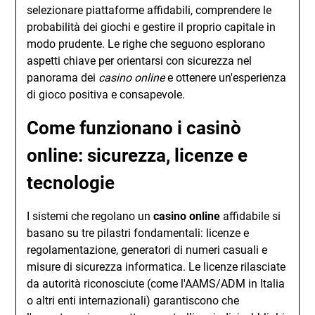
selezionare piattaforme affidabili, comprendere le
probabilità dei giochi e gestire il proprio capitale in
modo prudente. Le righe che seguono esplorano
aspetti chiave per orientarsi con sicurezza nel
panorama dei
casino online
e ottenere un'esperienza
di gioco positiva e consapevole.
Come funzionano i casinò
online: sicurezza, licenze e
tecnologie
I sistemi che regolano un
casino online
affidabile si
basano su tre pilastri fondamentali: licenze e
regolamentazione, generatori di numeri casuali e
misure di sicurezza informatica. Le licenze rilasciate
da autorità riconosciute (come l'AAMS/ADM in Italia
o altri enti internazionali) garantiscono che