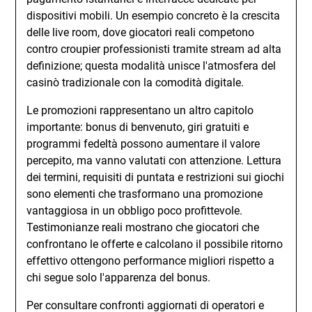
dispositivi mobili. Un esempio concreto è la crescita
delle live room, dove giocatori reali competono
contro croupier professionisti tramite stream ad alta
definizione; questa modalità unisce l'atmosfera del
casinò tradizionale con la comodità digitale.
Le promozioni rappresentano un altro capitolo
importante: bonus di benvenuto, giri gratuiti e
programmi fedeltà possono aumentare il valore
percepito, ma vanno valutati con attenzione. Lettura
dei termini, requisiti di puntata e restrizioni sui giochi
sono elementi che trasformano una promozione
vantaggiosa in un obbligo poco profittevole.
Testimonianze reali mostrano che giocatori che
confrontano le offerte e calcolano il possibile ritorno
effettivo ottengono performance migliori rispetto a
chi segue solo l'apparenza del bonus.
Per consultare confronti aggiornati di operatori e