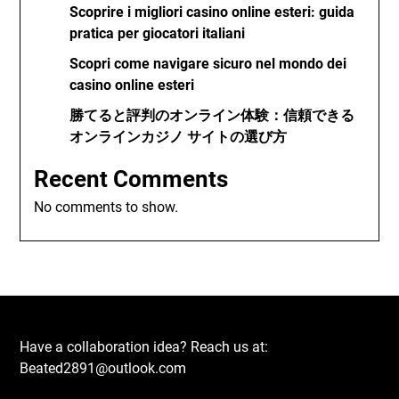
Scoprire i migliori casino online esteri: guida
pratica per giocatori italiani
Scopri come navigare sicuro nel mondo dei
casino online esteri
勝てると評判のオンライン体験：信頼できる
オンラインカジノ サイトの選び方
Recent Comments
No comments to show.
Have a collaboration idea? Reach us at:
Beated2891@outlook.com