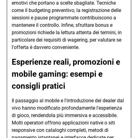
emotivi che portano a scelte sbagliate. Tecniche
come il budgeting preventivo, la registrazione delle
sessioni e pause programmate contribuiscono a
mantenere il controllo. Infine, sfruttare bonus e
promozioni richiede la lettura attenta dei termini, in
particolare dei requisiti di wagering, per valutare se
l'offerta è davvero conveniente.
Esperienze reali, promozioni e
mobile gaming: esempi e
consigli pratici
Il passaggio al mobile e l'introduzione dei dealer dal
vivo hanno modificato profondamente l'esperienza
di gioco, rendendola più immersiva e accessibile.
Molti operatori offrono applicazioni native o siti
responsive con cataloghi completi, metodi di
pagamento istantanei e interfacce dedicate per