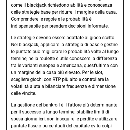
come il blackjack richiedono abilità e conoscenza
delle strategie base per ridurre il margine della casa.
Comprendere le regole e le probabilità è
indispensabile per prendere decisioni informate.
Le strategie devono essere adattate al gioco scelto.
Nel blackjack, applicare la strategia di base e gestire
le puntate può migliorare le probabilità volte al lungo
termine; nella roulette è utile conoscere la differenza
tra le varianti europea e americana, quest'ultima con
un margine della casa più elevato. Per le slot,
scegliere giochi con RTP più alto e controllare la
volatilità aiuta a bilanciare frequenza e dimensione
delle vincite.
La gestione del bankroll è il fattore più determinante
per il successo a lungo termine: stabilire limiti di
spesa giornalieri, non inseguire le perdite e utilizzare
puntate fisse o percentuali del capitale evita colpi