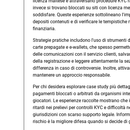
licenza maltese e attraversano procedure KYC rapi
invece si trovano bloccati su siti con licenza me
soddisfare. Queste esperienze sottolineano l'i
depositi contenuti e di verificare le tempistich
finanziaria.
Strategie pratiche includono l'uso di strument
carte prepagate e e-wallets, che spesso permetton
delle comunicazioni con il servizio clienti, sal
della registrazione e leggere attentamente la se
differenza in caso di controversie. Inoltre, attiva
mantenere un approccio responsabile.
Per chi desidera esplorare case study più dettag
pagamenti bloccati o arbitrati da organismi inte
giocatori. Le esperienze raccolte mostrano che i
ritardi nei prelievi per controlli KYC e difficoltà
giurisdizioni con scarso supporto legale. Informa
rischio è la migliore difesa quando si decide d