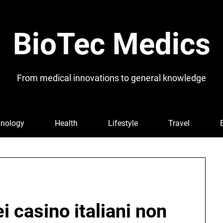
BioTec Medics
From medical innovations to general knowledge
nology
Health
Lifestyle
Travel
i casino italiani non