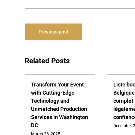
Post
Previous post
navigation
Related Posts
Transform Your Event
Liste b
with Cutting-Edge
Belgique 
Technology and
complet 
Unmatched Production
légaleme
Services in Washington
confianc
DC
December 2
March 26, 2025