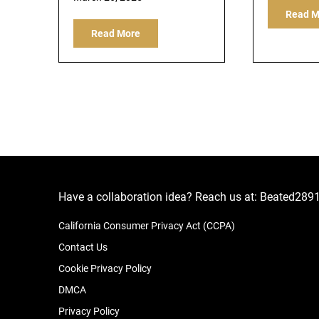
Read M
Read More
Have a collaboration idea? Reach us at:
Beated289
California Consumer Privacy Act (CCPA)
Contact Us
Cookie Privacy Policy
DMCA
Privacy Policy