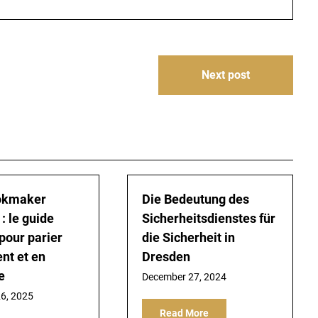
Next post
ookmaker
Die Bedeutung des
: le guide
Sicherheitsdienstes für
pour parier
die Sicherheit in
nt et en
Dresden
e
December 27, 2024
6, 2025
Read More