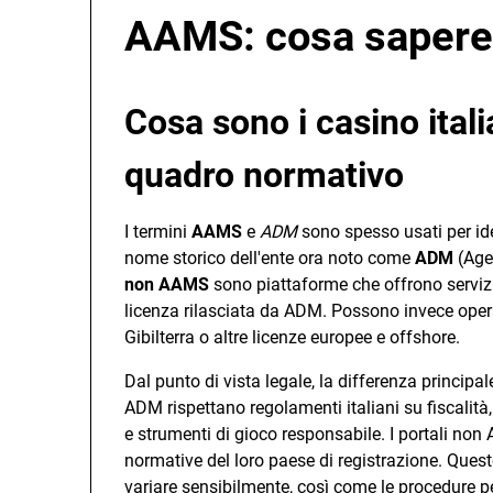
AAMS: cosa sapere 
Cosa sono i casino ital
quadro normativo
I termini
AAMS
e
ADM
sono spesso usati per ident
nome storico dell'ente ora noto come
ADM
(Age
non AAMS
sono piattaforme che offrono servizi 
licenza rilasciata da ADM. Possono invece opera
Gibilterra o altre licenze europee e offshore.
Dal punto di vista legale, la differenza principale 
ADM rispettano regolamenti italiani su fiscalità,
e strumenti di gioco responsabile. I portali no
normative del loro paese di registrazione. Ques
variare sensibilmente, così come le procedure pe