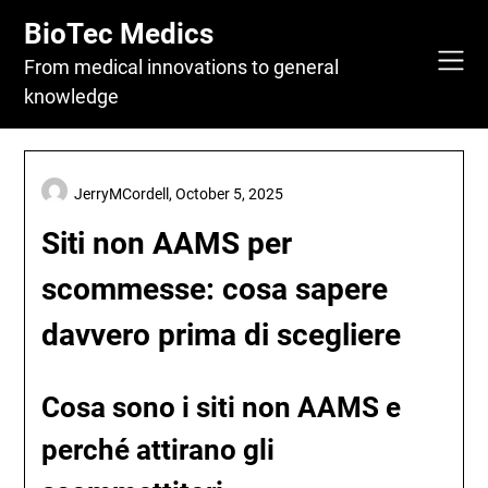
Skip
BioTec Medics
to
content
From medical innovations to general
knowledge
JerryMCordell,
October 5, 2025
Siti non AAMS per
scommesse: cosa sapere
davvero prima di scegliere
Cosa sono i siti non AAMS e
perché attirano gli