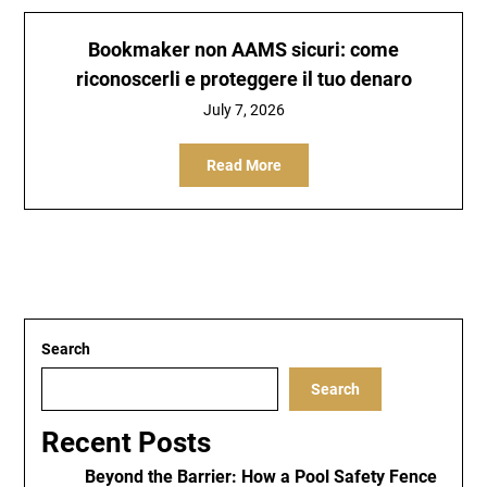
Bookmaker non AAMS sicuri: come
riconoscerli e proteggere il tuo denaro
July 7, 2026
Read More
Search
Search
Recent Posts
Beyond the Barrier: How a Pool Safety Fence