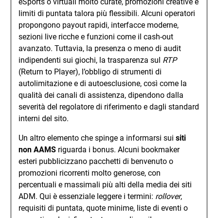
eSports o virtuali molto curate, promozioni creative e
limiti di puntata talora più flessibili. Alcuni operatori
propongono payout rapidi, interfacce moderne,
sezioni live ricche e funzioni come il cash-out
avanzato. Tuttavia, la presenza o meno di audit
indipendenti sui giochi, la trasparenza sul
RTP
(Return to Player), l’obbligo di strumenti di
autolimitazione e di autoesclusione, così come la
qualità dei canali di assistenza, dipendono dalla
severità del regolatore di riferimento e dagli standard
interni del sito.
Un altro elemento che spinge a informarsi sui
siti
non AAMS
riguarda i bonus. Alcuni bookmaker
esteri pubblicizzano pacchetti di benvenuto o
promozioni ricorrenti molto generose, con
percentuali e massimali più alti della media dei siti
ADM. Qui è essenziale leggere i termini:
rollover
,
requisiti di puntata, quote minime, liste di eventi o