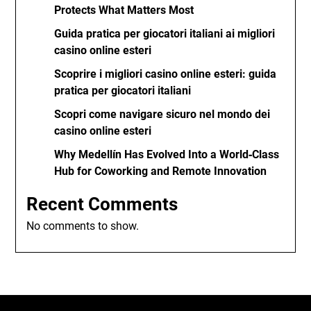
Protects What Matters Most
Guida pratica per giocatori italiani ai migliori
casino online esteri
Scoprire i migliori casino online esteri: guida
pratica per giocatori italiani
Scopri come navigare sicuro nel mondo dei
casino online esteri
Why Medellín Has Evolved Into a World‑Class
Hub for Coworking and Remote Innovation
Recent Comments
No comments to show.