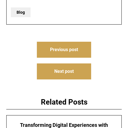
Blog
Post
Previous post
navigation
Next post
Related Posts
Transforming Digital Experiences with