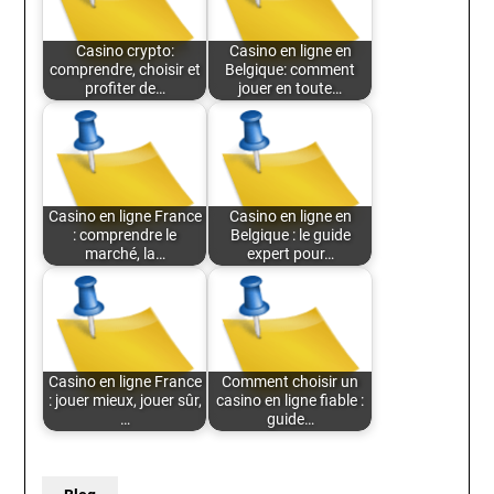
Casino crypto:
Casino en ligne en
comprendre, choisir et
Belgique: comment
profiter de…
jouer en toute…
Casino en ligne France
Casino en ligne en
: comprendre le
Belgique : le guide
marché, la…
expert pour…
Casino en ligne France
Comment choisir un
: jouer mieux, jouer sûr,
casino en ligne fiable :
…
guide…