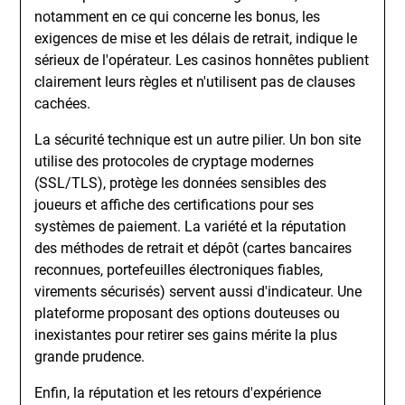
notamment en ce qui concerne les bonus, les
exigences de mise et les délais de retrait, indique le
sérieux de l'opérateur. Les casinos honnêtes publient
clairement leurs règles et n'utilisent pas de clauses
cachées.
La sécurité technique est un autre pilier. Un bon site
utilise des protocoles de cryptage modernes
(SSL/TLS), protège les données sensibles des
joueurs et affiche des certifications pour ses
systèmes de paiement. La variété et la réputation
des méthodes de retrait et dépôt (cartes bancaires
reconnues, portefeuilles électroniques fiables,
virements sécurisés) servent aussi d'indicateur. Une
plateforme proposant des options douteuses ou
inexistantes pour retirer ses gains mérite la plus
grande prudence.
Enfin, la réputation et les retours d'expérience