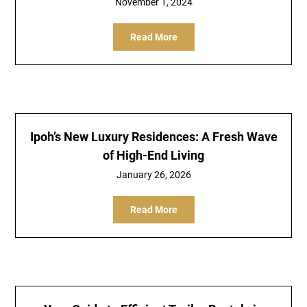
November 1, 2024
Read More
Ipoh’s New Luxury Residences: A Fresh Wave
of High-End Living
January 26, 2026
Read More