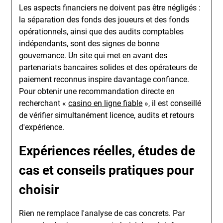
Les aspects financiers ne doivent pas être négligés :
la séparation des fonds des joueurs et des fonds
opérationnels, ainsi que des audits comptables
indépendants, sont des signes de bonne
gouvernance. Un site qui met en avant des
partenariats bancaires solides et des opérateurs de
paiement reconnus inspire davantage confiance.
Pour obtenir une recommandation directe en
recherchant «
casino en ligne fiable
», il est conseillé
de vérifier simultanément licence, audits et retours
d'expérience.
Expériences réelles, études de
cas et conseils pratiques pour
choisir
Rien ne remplace l'analyse de cas concrets. Par