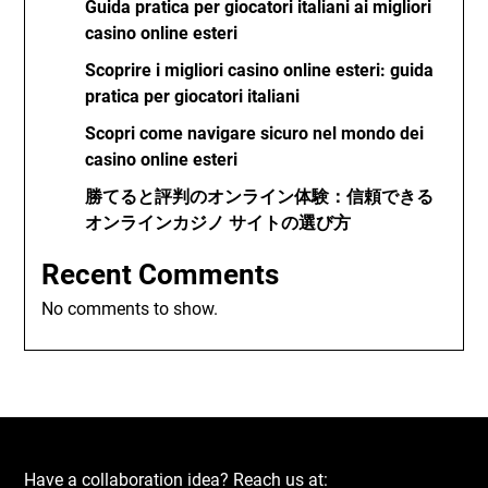
Guida pratica per giocatori italiani ai migliori
casino online esteri
Scoprire i migliori casino online esteri: guida
pratica per giocatori italiani
Scopri come navigare sicuro nel mondo dei
casino online esteri
勝てると評判のオンライン体験：信頼できる
オンラインカジノ サイトの選び方
Recent Comments
No comments to show.
Have a collaboration idea? Reach us at: