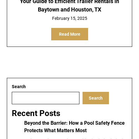
Your Guide to Efficient Trailer Rentals in
Baytown and Houston, TX
February 15, 2025
Read More
Search
Search
Recent Posts
Beyond the Barrier: How a Pool Safety Fence
Protects What Matters Most