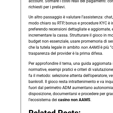
account. Stimare i costi reali dei pagamenti: c
richiesti per i prelievi.
Un altro passaggio è valutare l’assistenza: chat,
modo chiaro su RTP, bonus e procedure KYC è indi
preferendo recensioni dettagliate e aggiornate, e 
incrementare la cassa. Strutturare il gioco in mo
budget non essenziale, usare promemoria di sess
che la tutela legale in ambito
non AAMS
è più “d
trasparenza del provider è la prima difesa.
Per approfondire il tema, una guida aggiornata
normative, esempi pratici e criteri di valutazion
fa il metodo: selezione attenta dell’operatore, v
bankroll. Il gioco resta intrattenimento e va inq
fuori dal perimetro ADM aumentano autonomia e 
disposizione, documentarsi e procedere per gradi
l’ecosistema dei
casino non AAMS
.