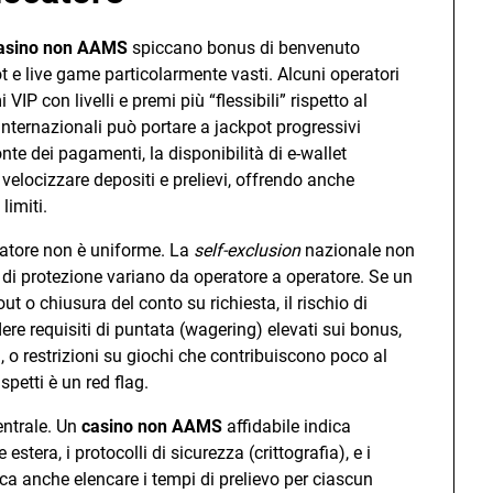
asino non AAMS
spiccano bonus di benvenuto
ot e live game particolarmente vasti. Alcuni operatori
P con livelli e premi più “flessibili” rispetto al
 internazionali può portare a jackpot progressivi
nte dei pagamenti, la disponibilità di e-wallet
velocizzare depositi e prelievi, offrendo anche
limiti.
ocatore non è uniforme. La
self-exclusion
nazionale non
i di protezione variano da operatore a operatore. Se un
ut o chiusura del conto su richiesta, il rischio di
re requisiti di puntata (wagering) elevati sui bonus,
 o restrizioni su giochi che contribuiscono poco al
petti è un red flag.
entrale. Un
casino non AAMS
affidabile indica
stera, i protocolli di sicurezza (crittografia), e i
ica anche elencare i tempi di prelievo per ciascun