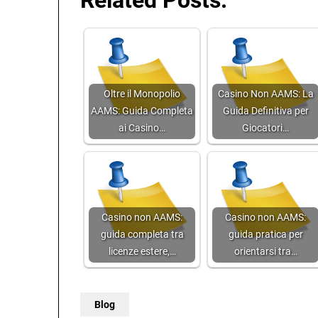
Related Posts:
Oltre il Monopolio
Casino Non AAMS: La
AAMS: Guida Completa
Guida Definitiva per
ai Casino…
Giocatori…
Casino non AAMS:
Casino non AAMS:
guida completa tra
guida pratica per
licenze estere,…
orientarsi tra…
Blog