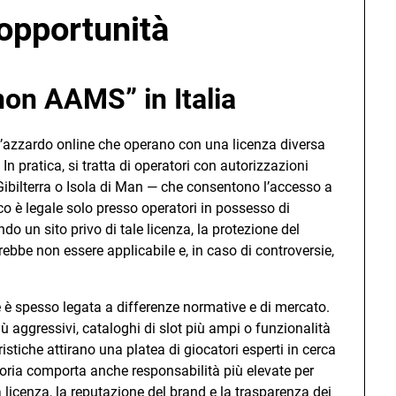
 opportunità
non AAMS” in Italia
’azzardo online che operano con una licenza diversa
n pratica, si tratta di operatori con autorizzazioni
ibilterra o Isola di Man — che consentono l’accesso a
ioco è legale solo presso operatori in possesso di
o un sito privo di tale licenza, la protezione del
bbe non essere applicabile e, in caso di controversie,
 è spesso legata a differenze normative e di mercato.
 aggressivi, cataloghi di slot più ampi o funzionalità
stiche attirano una platea di giocatori esperti in cerca
atoria comporta anche responsabilità più elevate per
lla licenza, la reputazione del brand e la trasparenza dei