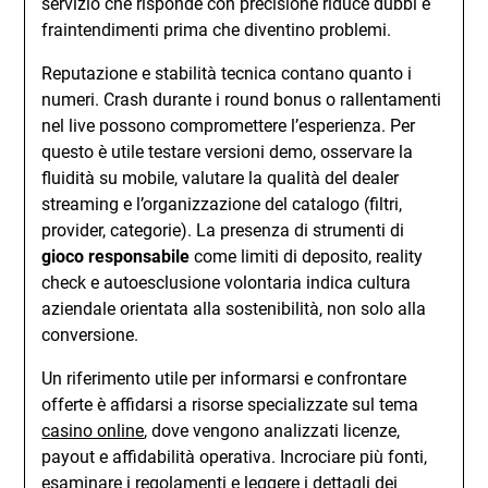
servizio che risponde con precisione riduce dubbi e
fraintendimenti prima che diventino problemi.
Reputazione e stabilità tecnica contano quanto i
numeri. Crash durante i round bonus o rallentamenti
nel live possono compromettere l’esperienza. Per
questo è utile testare versioni demo, osservare la
fluidità su mobile, valutare la qualità del dealer
streaming e l’organizzazione del catalogo (filtri,
provider, categorie). La presenza di strumenti di
gioco responsabile
come limiti di deposito, reality
check e autoesclusione volontaria indica cultura
aziendale orientata alla sostenibilità, non solo alla
conversione.
Un riferimento utile per informarsi e confrontare
offerte è affidarsi a risorse specializzate sul tema
casino online
, dove vengono analizzati licenze,
payout e affidabilità operativa. Incrociare più fonti,
esaminare i regolamenti e leggere i dettagli dei