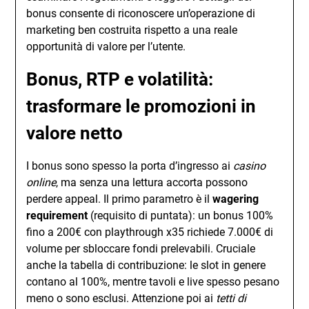
bonus consente di riconoscere un’operazione di
marketing ben costruita rispetto a una reale
opportunità di valore per l’utente.
Bonus, RTP e volatilità:
trasformare le promozioni in
valore netto
I bonus sono spesso la porta d’ingresso ai
casino
online
, ma senza una lettura accorta possono
perdere appeal. Il primo parametro è il
wagering
requirement
(requisito di puntata): un bonus 100%
fino a 200€ con playthrough x35 richiede 7.000€ di
volume per sbloccare fondi prelevabili. Cruciale
anche la tabella di contribuzione: le slot in genere
contano al 100%, mentre tavoli e live spesso pesano
meno o sono esclusi. Attenzione poi ai
tetti di