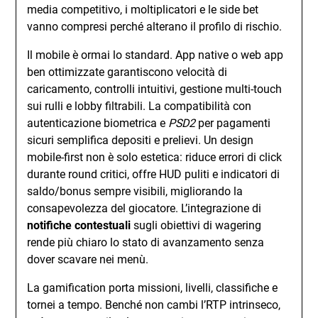
media competitivo, i moltiplicatori e le side bet
vanno compresi perché alterano il profilo di rischio.
Il mobile è ormai lo standard. App native o web app
ben ottimizzate garantiscono velocità di
caricamento, controlli intuitivi, gestione multi-touch
sui rulli e lobby filtrabili. La compatibilità con
autenticazione biometrica e
PSD2
per pagamenti
sicuri semplifica depositi e prelievi. Un design
mobile-first non è solo estetica: riduce errori di click
durante round critici, offre HUD puliti e indicatori di
saldo/bonus sempre visibili, migliorando la
consapevolezza del giocatore. L’integrazione di
notifiche contestuali
sugli obiettivi di wagering
rende più chiaro lo stato di avanzamento senza
dover scavare nei menù.
La gamification porta missioni, livelli, classifiche e
tornei a tempo. Benché non cambi l’RTP intrinseco,