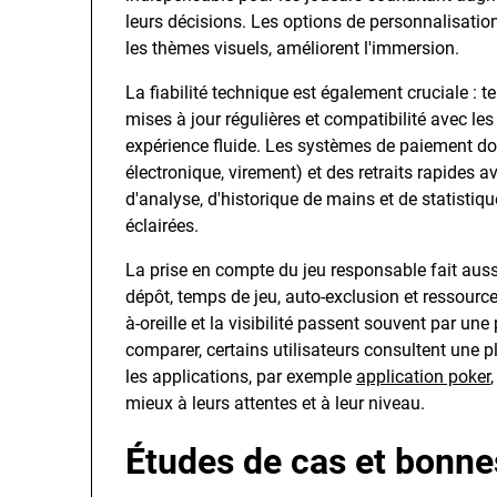
leurs décisions. Les options de personnalisation,
les thèmes visuels, améliorent l'immersion.
La fiabilité technique est également cruciale :
mises à jour régulières et compatibilité avec le
expérience fluide. Les systèmes de paiement doi
électronique, virement) et des retraits rapides av
d'analyse, d'historique de mains et de statistiq
éclairées.
La prise en compte du jeu responsable fait aussi
dépôt, temps de jeu, auto-exclusion et ressource
à-oreille et la visibilité passent souvent par un
comparer, certains utilisateurs consultent une p
les applications, par exemple
application poker
mieux à leurs attentes et à leur niveau.
Études de cas et bonnes