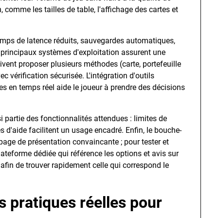
 comme les tailles de table, l'affichage des cartes et
 temps de latence réduits, sauvegardes automatiques,
s principaux systèmes d'exploitation assurent une
vent proposer plusieurs méthodes (carte, portefeuille
ec vérification sécurisée. L'intégration d'outils
ues en temps réel aide le joueur à prendre des décisions
 partie des fonctionnalités attendues : limites de
s d'aide facilitent un usage encadré. Enfin, le bouche-
e page de présentation convaincante ; pour tester et
lateforme dédiée qui référence les options et avis sur
, afin de trouver rapidement celle qui correspond le
 pratiques réelles pour