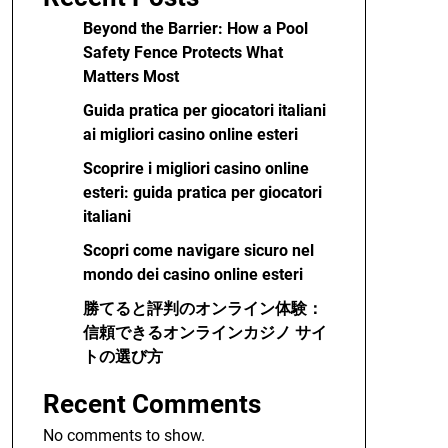
Beyond the Barrier: How a Pool
Safety Fence Protects What
Matters Most
Guida pratica per giocatori italiani
ai migliori casino online esteri
Scoprire i migliori casino online
esteri: guida pratica per giocatori
italiani
Scopri come navigare sicuro nel
mondo dei casino online esteri
勝てると評判のオンライン体験：
信頼できるオンラインカジノ サイ
トの選び方
Recent Comments
No comments to show.