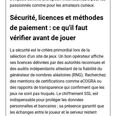
passionnés comme pour les amateurs curieux.
Sécurité, licences et méthodes
de paiement : ce qu'il faut
vérifier avant de jouer
La sécurité est le critère primordial lors de la
sélection d'un site de jeux. Un bon opérateur affiche
ses licences délivrées par des autorités reconnues et
des audits indépendants attestant de la fiabilité du
générateur de nombres aléatoires (RNG). Recherchez
des mentions de certifications comme eCOGRA ou
des rapports de transparence qui confirment que les
jeux ne sont pas truqués. Le chiffrement SSL est
indispensable pour protéger les données
personnelles et bancaires ; sa présence garantit que
les échanges entre le joueur et le serveur restent