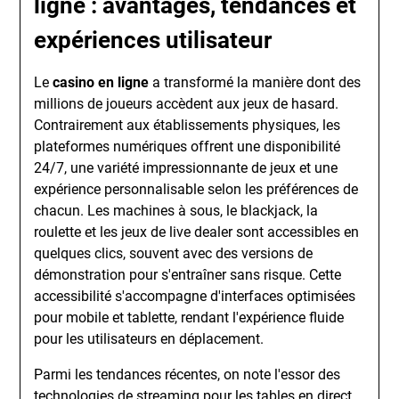
ligne : avantages, tendances et
expériences utilisateur
Le
casino en ligne
a transformé la manière dont des
millions de joueurs accèdent aux jeux de hasard.
Contrairement aux établissements physiques, les
plateformes numériques offrent une disponibilité
24/7, une variété impressionnante de jeux et une
expérience personnalisable selon les préférences de
chacun. Les machines à sous, le blackjack, la
roulette et les jeux de live dealer sont accessibles en
quelques clics, souvent avec des versions de
démonstration pour s'entraîner sans risque. Cette
accessibilité s'accompagne d'interfaces optimisées
pour mobile et tablette, rendant l'expérience fluide
pour les utilisateurs en déplacement.
Parmi les tendances récentes, on note l'essor des
technologies de streaming pour les tables en direct