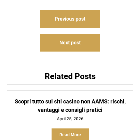
Post
Previous post
navigation
Next post
Related Posts
Scopri tutto sui
siti casino non AAMS
: rischi,
vantaggi e consigli pratici
April 25, 2026
Read More