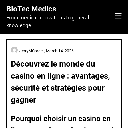
Skip
BioTec Medics
to
content
From medical innovations to general
knowledge
JerryMCordell,
March 14, 2026
Découvrez le monde du
casino en ligne : avantages,
sécurité et stratégies pour
gagner
Pourquoi choisir un casino en