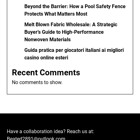
Beyond the Barrier: How a Pool Safety Fence
Protects What Matters Most
Melt Blown Fabric Wholesale: A Strategic
Buyer’s Guide to High-Performance
Nonwoven Materials
Guida pratica per giocatori italiani ai migliori
casino online esteri
Recent Comments
No comments to show.
Have a collaboration idea? Reach us at:
Beated2891@outlook.com