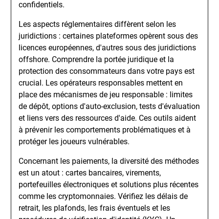
confidentiels.
Les aspects réglementaires diffèrent selon les
juridictions : certaines plateformes opèrent sous des
licences européennes, d'autres sous des juridictions
offshore. Comprendre la portée juridique et la
protection des consommateurs dans votre pays est
crucial. Les opérateurs responsables mettent en
place des mécanismes de jeu responsable : limites
de dépôt, options d'auto-exclusion, tests d'évaluation
et liens vers des ressources d'aide. Ces outils aident
à prévenir les comportements problématiques et à
protéger les joueurs vulnérables.
Concernant les paiements, la diversité des méthodes
est un atout : cartes bancaires, virements,
portefeuilles électroniques et solutions plus récentes
comme les cryptomonnaies. Vérifiez les délais de
retrait, les plafonds, les frais éventuels et les