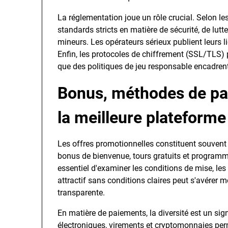
La réglementation joue un rôle crucial. Selon les
standards stricts en matière de sécurité, de lutt
mineurs. Les opérateurs sérieux publient leurs li
Enfin, les protocoles de chiffrement (SSL/TLS) 
que des politiques de jeu responsable encadren
Bonus, méthodes de pai
la meilleure plateforme
Les offres promotionnelles constituent souvent 
bonus de bienvenue, tours gratuits et programme
essentiel d'examiner les conditions de mise, les l
attractif sans conditions claires peut s'avérer
transparente.
En matière de paiements, la diversité est un sign
électroniques, virements et cryptomonnaies per