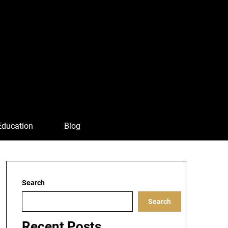
Education
Blog
Search
Search
Recent Posts