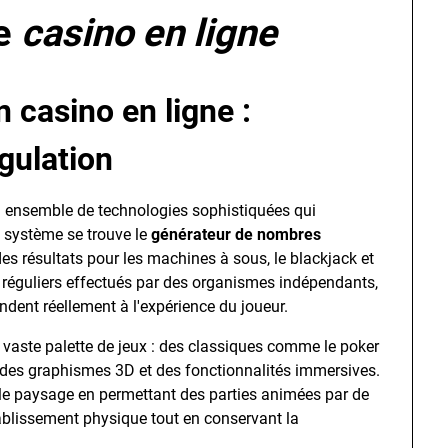
le
casino en ligne
un
casino en ligne
:
égulation
un ensemble de technologies sophistiquées qui
u système se trouve le
générateur de nombres
des résultats pour les machines à sous, le blackjack et
s réguliers effectués par des organismes indépendants,
dent réellement à l'expérience du joueur.
e vaste palette de jeux : des classiques comme le poker
t des graphismes 3D et des fonctionnalités immersives.
le paysage en permettant des parties animées par de
ablissement physique tout en conservant la