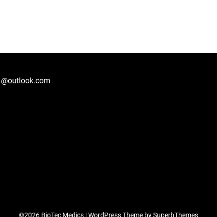
1@outlook.com
©2026 BioTec Medics
| WordPress Theme by
SuperbThemes