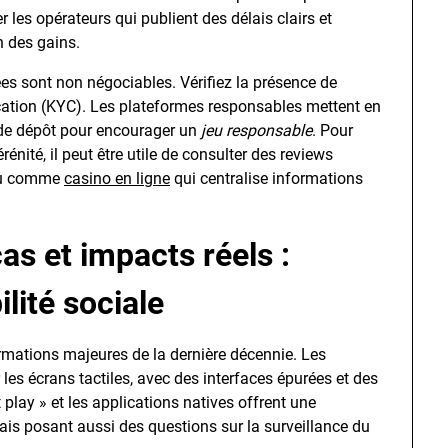
ier les opérateurs qui publient des délais clairs et
on des gains.
ées sont non négociables. Vérifiez la présence de
fication (KYC). Les plateformes responsables mettent en
s de dépôt pour encourager un
jeu responsable
. Pour
rénité, il peut être utile de consulter des reviews
nnu comme
casino en ligne
qui centralise informations
s et impacts réels :
lité sociale
ormations majeures de la dernière décennie. Les
 les écrans tactiles, avec des interfaces épurées et des
play » et les applications natives offrent une
ais posant aussi des questions sur la surveillance du