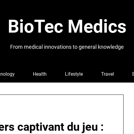
BioTec Medics
From medical innovations to general knowledge
nology
Health
Lifestyle
Travel
rs captivant du jeu :