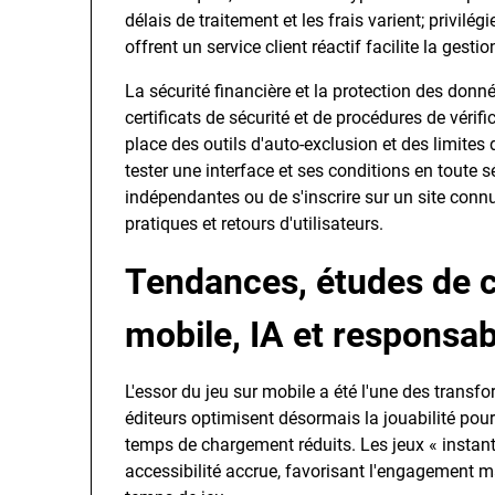
délais de traitement et les frais varient; privilég
offrent un service client réactif facilite la gesti
La sécurité financière et la protection des donn
certificats de sécurité et de procédures de véri
place des outils d'auto-exclusion et des limite
tester une interface et ses conditions en toute sé
indépendantes ou de s'inscrire sur un site co
pratiques et retours d'utilisateurs.
Tendances, études de ca
mobile, IA et responsabi
L'essor du jeu sur mobile a été l'une des transf
éditeurs optimisent désormais la jouabilité pour
temps de chargement réduits. Les jeux « instant 
accessibilité accrue, favorisant l'engagement m