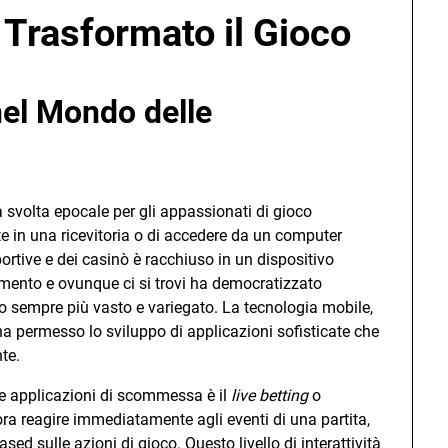
rasformato il Gioco
nel Mondo delle
svolta epocale per gli appassionati di gioco
nte in una ricevitoria o di accedere da un computer
ortive e dei casinò è racchiuso in un dispositivo
mento e ovunque ci si trovi ha democratizzato
o sempre più vasto e variegato. La tecnologia mobile,
ha permesso lo sviluppo di applicazioni sofisticate che
te.
lle applicazioni di scommessa è il
live betting
o
a reagire immediatamente agli eventi di una partita,
d sulle azioni di gioco. Questo livello di interattività