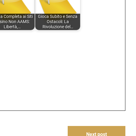
a Completa ai Siti
Gioca Subito e Senza
sino Non AAMS:
Ostacoli: La
Libertà,…
Rivoluzione del…
Next post