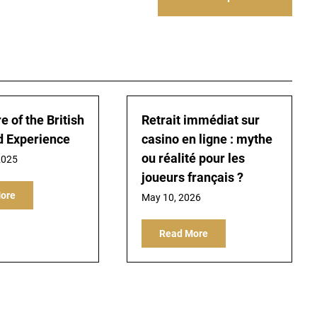
e of the British
Retrait immédiat sur
nd Experience
casino en ligne : mythe
ou réalité pour les
2025
joueurs français ?
ore
May 10, 2026
Read More