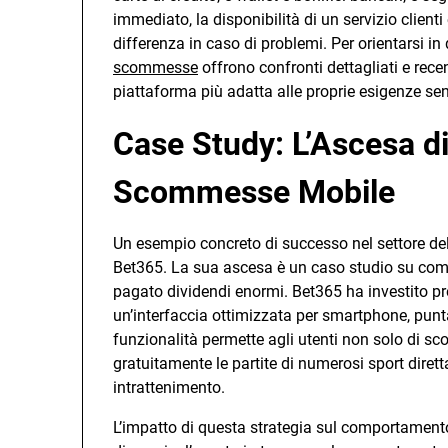
immediato, la disponibilità di un servizio clienti 
differenza in caso di problemi. Per orientarsi
scommesse
offrono confronti dettagliati e rece
piattaforma più adatta alle proprie esigenze senz
Case Study: L’Ascesa di
Scommesse Mobile
Un esempio concreto di successo nel settore d
Bet365. La sua ascesa è un caso studio su come
pagato dividendi enormi. Bet365 ha investito pr
un’interfaccia ottimizzata per smartphone, punt
funzionalità permette agli utenti non solo di s
gratuitamente le partite di numerosi sport dire
intrattenimento.
L’impatto di questa strategia sul comportamento