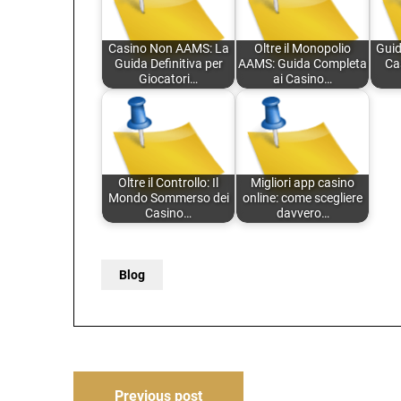
Casino Non AAMS: La
Oltre il Monopolio
Guid
Guida Definitiva per
AAMS: Guida Completa
Ca
Giocatori…
ai Casino…
Oltre il Controllo: Il
Migliori app casino
Mondo Sommerso dei
online: come scegliere
Casino…
davvero…
Blog
Post
Previous post