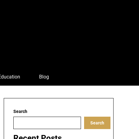
Education
Blog
Search
Search
Recent Posts