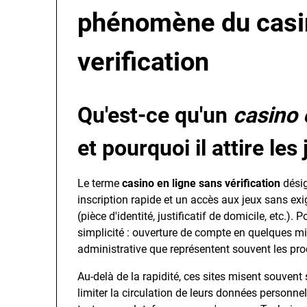
phénomène du casin
verification
Qu'est-ce qu'un
casino 
et pourquoi il attire les
Le terme
casino en ligne sans vérification
désig
inscription rapide et un accès aux jeux sans ex
(pièce d'identité, justificatif de domicile, etc.). 
simplicité : ouverture de compte en quelques mi
administrative que représentent souvent les pr
Au-delà de la rapidité, ces sites misent souvent s
limiter la circulation de leurs données personnell