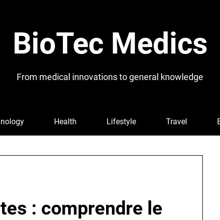
BioTec Medics
From medical innovations to general knowledge
nology
Health
Lifestyle
Travel
tes : comprendre le