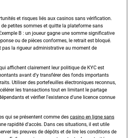
tunités et risques liés aux casinos sans vérification.
e de petites sommes et quitte la plateforme sans
Exemple B : un joueur gagne une somme significative
ponse ou de pièces conformes, le retrait est bloqué.
ut pas la rigueur administrative au moment de
 qui affichent clairement leur politique de KYC est
 montants avant d'y transférer des fonds importants
raits. Utiliser des portefeuilles électroniques reconnus,
élérer les transactions tout en limitant le partage
épendants et vérifier l'existence d'une licence connue
rmes qui se présentent comme des
casino en ligne sans
ne rapidité d'accès. Dans ces situations, il est utile
erver les preuves de dépôts et de lire les conditions de