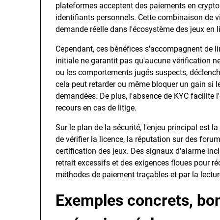
plateformes acceptent des paiements en crypto e
identifiants personnels. Cette combinaison de vi
demande réelle dans l'écosystème des jeux en l
Cependant, ces bénéfices s'accompagnent de lim
initiale ne garantit pas qu'aucune vérification ne 
ou les comportements jugés suspects, déclenc
cela peut retarder ou même bloquer un gain si le
demandées. De plus, l'absence de KYC facilite l
recours en cas de litige.
Sur le plan de la sécurité, l'enjeu principal est 
de vérifier la licence, la réputation sur des for
certification des jeux. Des signaux d'alarme in
retrait excessifs et des exigences floues pour 
méthodes de paiement traçables et par la lecture
Exemples concrets, bon