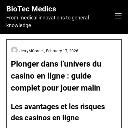
Skip
BioTec Medics
to
content
From medical innovations to general
knowledge
JerryMCordell,
February 17, 2026
Plonger dans l’univers du
casino en ligne : guide
complet pour jouer malin
Les avantages et les risques
des casinos en ligne