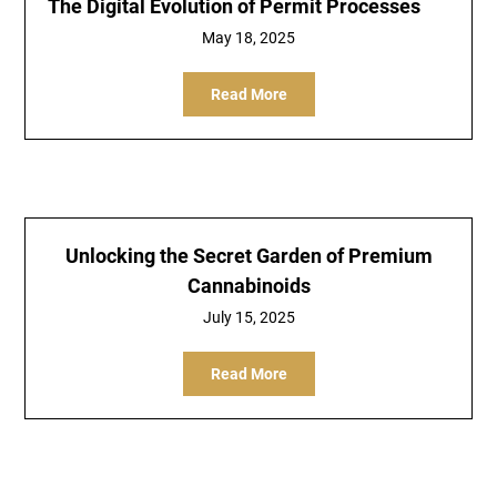
The Digital Evolution of Permit Processes
May 18, 2025
Read More
Unlocking the Secret Garden of Premium
Cannabinoids
July 15, 2025
Read More