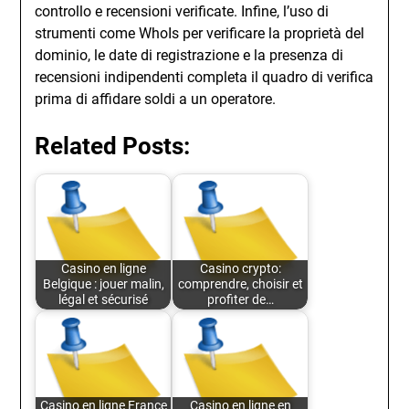
controllo e recensioni verificate. Infine, l’uso di
strumenti come WhoIs per verificare la proprietà del
dominio, le date di registrazione e la presenza di
recensioni indipendenti completa il quadro di verifica
prima di affidare soldi a un operatore.
Related Posts:
Casino en ligne
Casino crypto:
Belgique : jouer malin,
comprendre, choisir et
légal et sécurisé
profiter de…
Casino en ligne France
Casino en ligne en