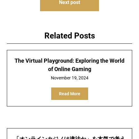
Next post
Related Posts
The Virtual Playground: Exploring the World
of Online Gaming
November 19, 2024
Read More
「オンラインカジノは違法か」を本気で考え