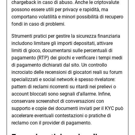
chargeback in caso di abuso. Anche le criptovalute
possono essere utili per privacy e rapidità, ma
comportano volatilità e minori possibilità di recupero
fondi in caso di problemi.
Strumenti pratici per gestire la sicurezza finanziaria
includono limitare gli importi depositati, attivare
limiti di gioco, documentarsi sulle percentuali di
pagamento (RTP) dei giochi e verificare i tempi medi
di pagamento dichiarati dal sito. Un controllo
incrociato delle recensioni di giocatori reali su forum
specializzati e social network è spesso rivelatore:
pattern di reclami ricorrenti su ritardi nei prelievi o
account bloccati sono segnali d’allarme. Infine,
conservare screenshot di conversazioni con
supporto e copie dei documenti inviati per il KYC può
accelerare eventuali contestazioni o pratiche di
reclamo con il provider di pagamento.