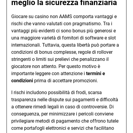
meglio la sicurezza finanziaria
Giocare su casino non AAMS comporta vantaggi e
rischi che vanno valutati con pragmatismo. Tra i
vantaggi più evidenti ci sono bonus più generosi e
una maggiore varietà di fornitori di software e slot
internazionali. Tuttavia, questa libertà può portare a
condizioni di bonus complesse, regole di rollover
stringenti o limiti sui prelievi che penalizzano il
giocatore non attento. Per questo motivo è
importante leggere con attenzione i
termini e
condizioni
prima di accettare promozioni.
I rischi includono possibilità di frodi, scarsa
trasparenza nelle dispute sui pagamenti e difficoltà
a ottenere rimedi legali in caso di controversie. Di
conseguenza, per minimizzare i pericoli conviene
privilegiare metodi di pagamento che offrono tutele
come portafogli elettronici e servizi che facilitano