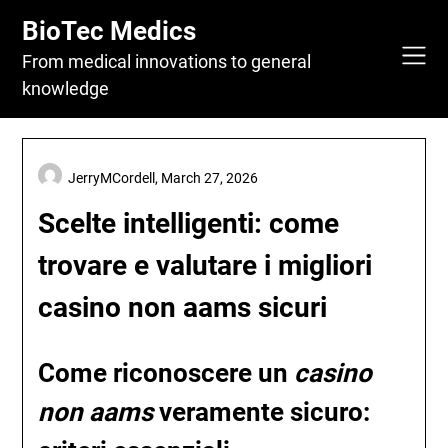
Skip
BioTec Medics
to
content
From medical innovations to general
knowledge
JerryMCordell,
March 27, 2026
Scelte intelligenti: come
trovare e valutare i migliori
casino non aams sicuri
Come riconoscere un
casino
non aams
veramente sicuro: