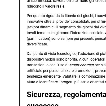
di scommessa: talvolta offerte molto generos
riducono il valore reale.
Per quanto riguarda la libreria dei giochi, i nu
innovativi oltre ai provider consolidati, per offr
jackpot dinamici. Il segmento dei giochi dal vivo
tavoli tematici migliorano l'interazione sociale. A
(gamification) sono sempre più presenti, pensati 
diversificate.
Dal punto di vista tecnologico, l'adozione di pi
dispositivi mobili sono priorità. Alcuni operato
transazioni o con l'uso di
smart contract
per sis
artificiale per personalizzare promozioni, prevenir
tendenza emergente. Valutare la combinazione tr
aiuta a identificare i progetti più seri e orientati
Sicurezza, regolamentaz
successo