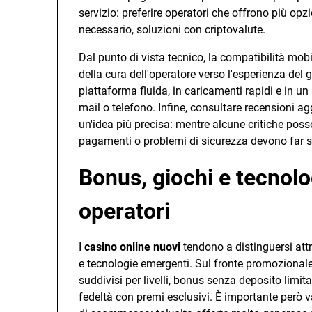
servizio: preferire operatori che offrono più opzio
necessario, soluzioni con criptovalute.
Dal punto di vista tecnico, la compatibilità mobil
della cura dell'operatore verso l'esperienza del
piattaforma fluida, in caricamenti rapidi e in un s
mail o telefono. Infine, consultare recensioni ag
un'idea più precisa: mentre alcune critiche posson
pagamenti o problemi di sicurezza devono far s
Bonus, giochi e tecnolo
operatori
I
casino online nuovi
tendono a distinguersi attr
e tecnologie emergenti. Sul fronte promozional
suddivisi per livelli, bonus senza deposito limi
fedeltà con premi esclusivi. È importante però va