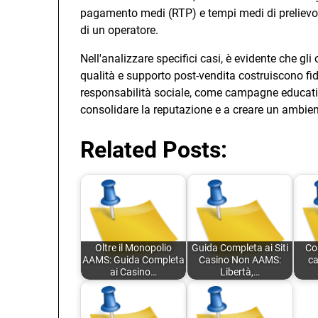
pagamento medi (RTP) e tempi medi di prelievo,
di un operatore.
Nell'analizzare specifici casi, è evidente che gli
qualità e supporto post-vendita costruiscono fid
responsabilità sociale, come campagne educativ
consolidare la reputazione e a creare un ambiente
Related Posts:
Oltre il Monopolio
Guida Completa ai Siti
Co
AAMS: Guida Completa
Casino Non AAMS:
c
ai Casino…
Libertà,…