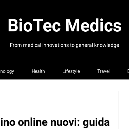
BioTec Medics
From medical innovations to general knowledge
nology
Health
Lifestyle
Travel
sino online nuovi: guida