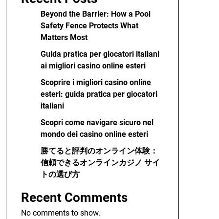
Beyond the Barrier: How a Pool
Safety Fence Protects What
Matters Most
Guida pratica per giocatori italiani
ai migliori casino online esteri
Scoprire i migliori casino online
esteri: guida pratica per giocatori
italiani
Scopri come navigare sicuro nel
mondo dei casino online esteri
勝てると評判のオンライン体験：
信頼できるオンラインカジノ サイ
トの選び方
Recent Comments
No comments to show.