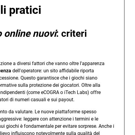
i pratici
 online nuovi
: criteri
zione a diversi fattori che vanno oltre l'apparenza
icenza
dell'operatore: un sito affidabile riporta
ncessione. Questo garantisce che i giochi siano
ormative sulla protezione dei giocatori. Oltre alla
ni indipendenti (come eCOGRA o iTech Labs) offre
atori di numeri casuali e sui payout.
ento da valutare. Le nuove piattaforme spesso
ressive: leggere con attenzione i termini e le
i sui giochi è fondamentale per evitare sorprese. Anche i
lievo influiscono notevolmente sulla qualità del