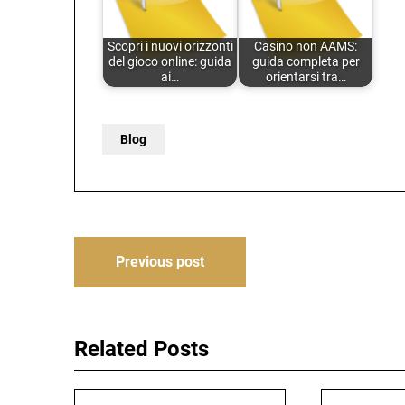
Scopri i nuovi orizzonti
Casino non AAMS:
del gioco online: guida
guida completa per
ai…
orientarsi tra…
Blog
Post
Previous post
navigation
Related Posts