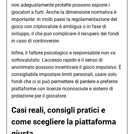
non adeguatamente protette possono esporre i
giocatori a furti. Anche la dimensione normativa è
importante: in molti paesi la regolamentazione del
gioco con criptovalute è ambigua o in fase di
sviluppo, il che può complicare il recupero dei fondi
in caso di controversie.
Infine, il fattore psicologico e responsabile non va
sottovalutato. L'accesso rapido e il senso di
anonimato possono incentivare il gioco impulsivo. È
consigliabile impostare limiti personali, usare solo
fondi che ci si può permettere di perdere e preferire
piattaforme con licenze riconosciute e sistemi di
protezione per il giocatore.
Casi reali, consigli pratici e
come scegliere la piattaforma
giusta