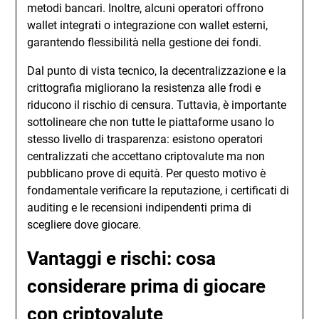
metodi bancari. Inoltre, alcuni operatori offrono
wallet integrati o integrazione con wallet esterni,
garantendo flessibilità nella gestione dei fondi.
Dal punto di vista tecnico, la decentralizzazione e la
crittografia migliorano la resistenza alle frodi e
riducono il rischio di censura. Tuttavia, è importante
sottolineare che non tutte le piattaforme usano lo
stesso livello di trasparenza: esistono operatori
centralizzati che accettano criptovalute ma non
pubblicano prove di equità. Per questo motivo è
fondamentale verificare la reputazione, i certificati di
auditing e le recensioni indipendenti prima di
scegliere dove giocare.
Vantaggi e rischi: cosa
considerare prima di giocare
con criptovalute