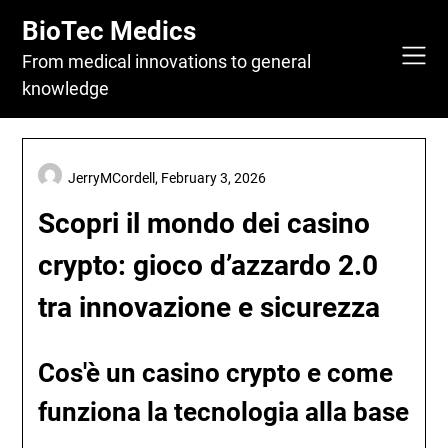
Skip
BioTec Medics
to
content
From medical innovations to general
knowledge
JerryMCordell,
February 3, 2026
Scopri il mondo dei casino
crypto: gioco d’azzardo 2.0
tra innovazione e sicurezza
Cos'è un casino crypto e come
funziona la tecnologia alla base