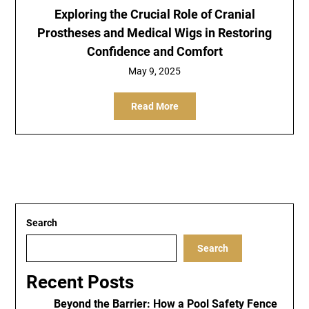
Exploring the Crucial Role of Cranial
Prostheses and Medical Wigs in Restoring
Confidence and Comfort
May 9, 2025
Read More
Search
Search
Recent Posts
Beyond the Barrier: How a Pool Safety Fence