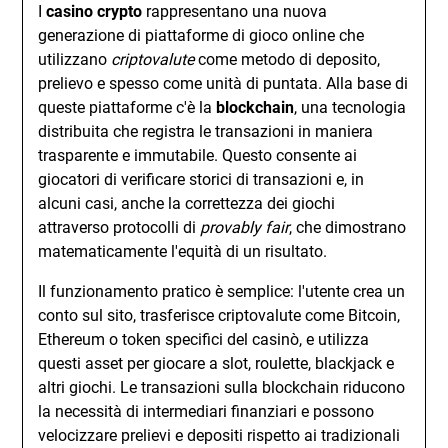
I
casino crypto
rappresentano una nuova
generazione di piattaforme di gioco online che
utilizzano
criptovalute
come metodo di deposito,
prelievo e spesso come unità di puntata. Alla base di
queste piattaforme c'è la
blockchain
, una tecnologia
distribuita che registra le transazioni in maniera
trasparente e immutabile. Questo consente ai
giocatori di verificare storici di transazioni e, in
alcuni casi, anche la correttezza dei giochi
attraverso protocolli di
provably fair
, che dimostrano
matematicamente l'equità di un risultato.
Il funzionamento pratico è semplice: l'utente crea un
conto sul sito, trasferisce criptovalute come Bitcoin,
Ethereum o token specifici del casinò, e utilizza
questi asset per giocare a slot, roulette, blackjack e
altri giochi. Le transazioni sulla blockchain riducono
la necessità di intermediari finanziari e possono
velocizzare prelievi e depositi rispetto ai tradizionali