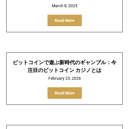
March 8, 2025
Read More
ビットコインで遊ぶ新時代のギャンブル：今
注目のビットコイン カジノとは
February 23, 2026
Read More