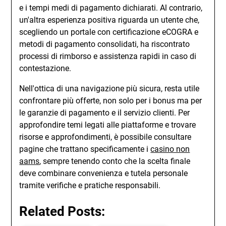
e i tempi medi di pagamento dichiarati. Al contrario,
un'altra esperienza positiva riguarda un utente che,
scegliendo un portale con certificazione eCOGRA e
metodi di pagamento consolidati, ha riscontrato
processi di rimborso e assistenza rapidi in caso di
contestazione.
Nell'ottica di una navigazione più sicura, resta utile
confrontare più offerte, non solo per i bonus ma per
le garanzie di pagamento e il servizio clienti. Per
approfondire temi legati alle piattaforme e trovare
risorse e approfondimenti, è possibile consultare
pagine che trattano specificamente i
casino non
aams
, sempre tenendo conto che la scelta finale
deve combinare convenienza e tutela personale
tramite verifiche e pratiche responsabili.
Related Posts: