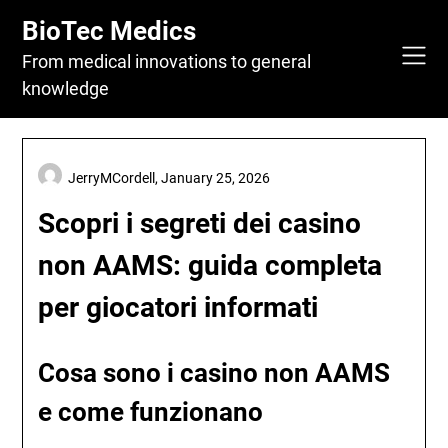
Skip
BioTec Medics
to
content
From medical innovations to general
knowledge
JerryMCordell,
January 25, 2026
Scopri i segreti dei casino
non AAMS: guida completa
per giocatori informati
Cosa sono i casino non AAMS
e come funzionano