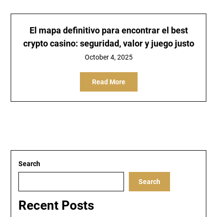
El mapa definitivo para encontrar el best
crypto casino: seguridad, valor y juego justo
October 4, 2025
Read More
Search
Search
Recent Posts