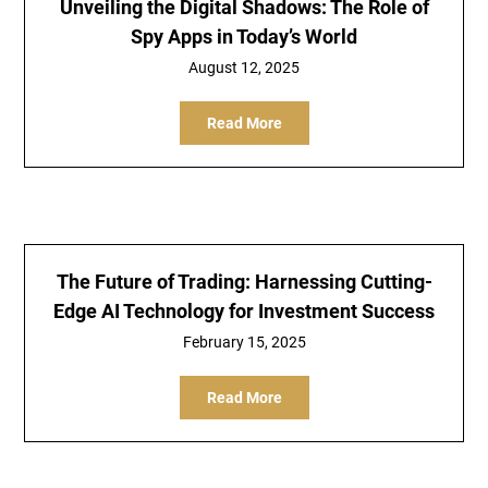
Unveiling the Digital Shadows: The Role of
Spy Apps in Today’s World
August 12, 2025
Read More
The Future of Trading: Harnessing Cutting-
Edge AI Technology for Investment Success
February 15, 2025
Read More