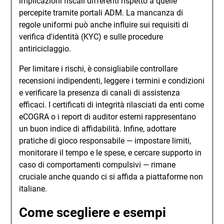
implicazioni fiscali differenti rispetto a quelle
percepite tramite portali ADM. La mancanza di
regole uniformi può anche influire sui requisiti di
verifica d'identità (KYC) e sulle procedure
antiriciclaggio.
Per limitare i rischi, è consigliabile controllare
recensioni indipendenti, leggere i termini e condizioni
e verificare la presenza di canali di assistenza
efficaci. I certificati di integrità rilasciati da enti come
eCOGRA o i report di auditor esterni rappresentano
un buon indice di affidabilità. Infine, adottare
pratiche di gioco responsabile — impostare limiti,
monitorare il tempo e le spese, e cercare supporto in
caso di comportamenti compulsivi — rimane
cruciale anche quando ci si affida a piattaforme non
italiane.
Come scegliere e esempi