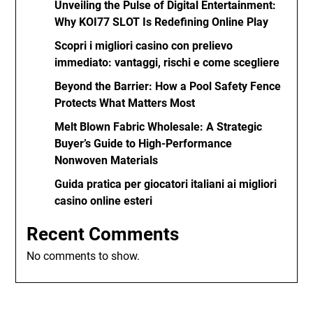
Unveiling the Pulse of Digital Entertainment:
Why KOI77 SLOT Is Redefining Online Play
Scopri i migliori casino con prelievo
immediato: vantaggi, rischi e come scegliere
Beyond the Barrier: How a Pool Safety Fence
Protects What Matters Most
Melt Blown Fabric Wholesale: A Strategic
Buyer’s Guide to High-Performance
Nonwoven Materials
Guida pratica per giocatori italiani ai migliori
casino online esteri
Recent Comments
No comments to show.