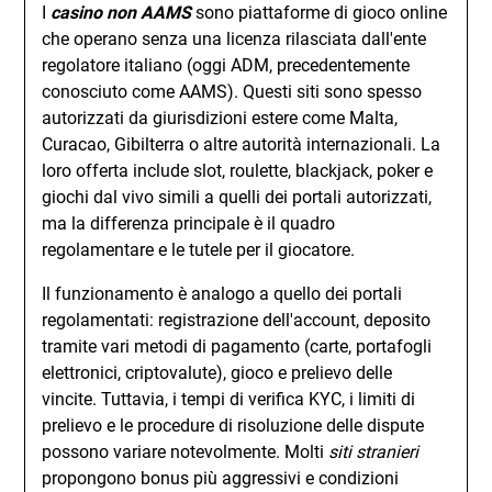
I
casino non AAMS
sono piattaforme di gioco online
che operano senza una licenza rilasciata dall'ente
regolatore italiano (oggi ADM, precedentemente
conosciuto come AAMS). Questi siti sono spesso
autorizzati da giurisdizioni estere come Malta,
Curacao, Gibilterra o altre autorità internazionali. La
loro offerta include slot, roulette, blackjack, poker e
giochi dal vivo simili a quelli dei portali autorizzati,
ma la differenza principale è il quadro
regolamentare e le tutele per il giocatore.
Il funzionamento è analogo a quello dei portali
regolamentati: registrazione dell'account, deposito
tramite vari metodi di pagamento (carte, portafogli
elettronici, criptovalute), gioco e prelievo delle
vincite. Tuttavia, i tempi di verifica KYC, i limiti di
prelievo e le procedure di risoluzione delle dispute
possono variare notevolmente. Molti
siti stranieri
propongono bonus più aggressivi e condizioni