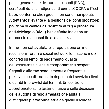
per la generazione dei numeri casuali (RNG),
certificati da enti indipendenti come eCOGRA o iTech
Labs, conferma che i giochi non sono manipolati.
Altrettanto rilevante è la gestione dei conti giocatore:
politiche di verifica dell’identità (KYC) e procedure
anti-riciclaggio (AML) ben definite indicano un
approccio responsabile alla sicurezza.
Infine, non sottovalutare la reputazione online:
recensioni, forum e social network forniscono indizi
concreti su tempi di pagamento, qualità
dell’assistenza clienti e comportamenti sospetti.
Segnali d’allarme sono lamentele frequenti su
prelievi bloccati, mancata risposta del servizio clienti
o cambi improvvisi dei termini. Un controllo
approfondito sulle testimonianze e sulle decisioni
delle autorità di regolamentazione aiuta a
distinguere piattaforme serie da quelle rischiose.