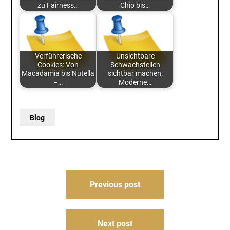
zu Fairness…
Chip bis…
Verführerische
Unsichtbare
Cookies: Von
Schwachstellen
Macadamia bis Nutella
sichtbar machen:
–…
Moderne…
Blog
Post
Previous post
navigation
Next post