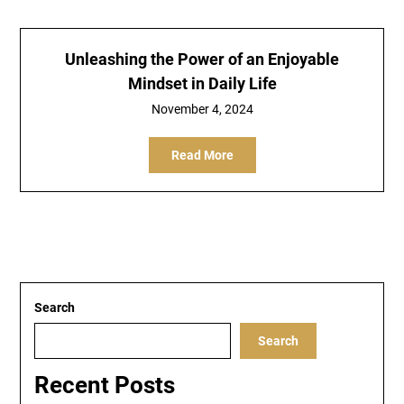
Unleashing the Power of an Enjoyable
Mindset in Daily Life
November 4, 2024
Read More
Search
Search
Recent Posts