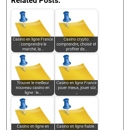
Related Posts:
Casino en ligne France
Casino crypto:
: comprendre le
comprendre, choisir et
marché, la…
profiter de…
Trouver le meilleur
Casino en ligne France
nouveau casino en
: jouer mieux, jouer sûr,
ligne : le…
…
Casino en ligne en
Casino en ligne fiable :