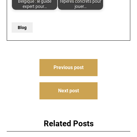
Belgique : le guide
repères concrets pour
expert pour…
jouer…
Blog
Post
Previous post
navigation
Next post
Related Posts