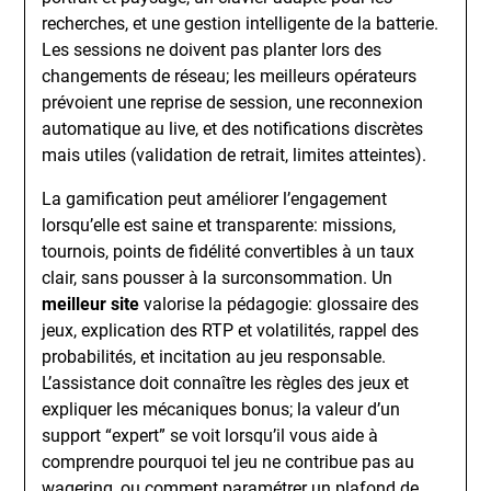
recherches, et une gestion intelligente de la batterie.
Les sessions ne doivent pas planter lors des
changements de réseau; les meilleurs opérateurs
prévoient une reprise de session, une reconnexion
automatique au live, et des notifications discrètes
mais utiles (validation de retrait, limites atteintes).
La gamification peut améliorer l’engagement
lorsqu’elle est saine et transparente: missions,
tournois, points de fidélité convertibles à un taux
clair, sans pousser à la surconsommation. Un
meilleur site
valorise la pédagogie: glossaire des
jeux, explication des RTP et volatilités, rappel des
probabilités, et incitation au jeu responsable.
L’assistance doit connaître les règles des jeux et
expliquer les mécaniques bonus; la valeur d’un
support “expert” se voit lorsqu’il vous aide à
comprendre pourquoi tel jeu ne contribue pas au
wagering, ou comment paramétrer un plafond de