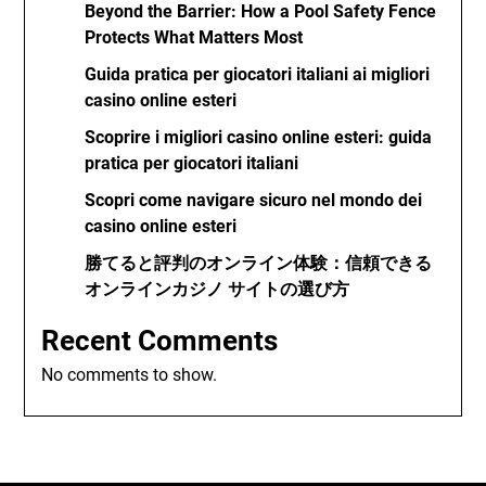
Beyond the Barrier: How a Pool Safety Fence
Protects What Matters Most
Guida pratica per giocatori italiani ai migliori
casino online esteri
Scoprire i migliori casino online esteri: guida
pratica per giocatori italiani
Scopri come navigare sicuro nel mondo dei
casino online esteri
勝てると評判のオンライン体験：信頼できる
オンラインカジノ サイトの選び方
Recent Comments
No comments to show.