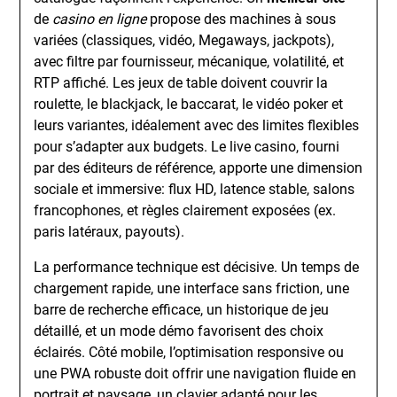
de
casino en ligne
propose des machines à sous
variées (classiques, vidéo, Megaways, jackpots),
avec filtre par fournisseur, mécanique, volatilité, et
RTP affiché. Les jeux de table doivent couvrir la
roulette, le blackjack, le baccarat, le vidéo poker et
leurs variantes, idéalement avec des limites flexibles
pour s’adapter aux budgets. Le live casino, fourni
par des éditeurs de référence, apporte une dimension
sociale et immersive: flux HD, latence stable, salons
francophones, et règles clairement exposées (ex.
paris latéraux, payouts).
La performance technique est décisive. Un temps de
chargement rapide, une interface sans friction, une
barre de recherche efficace, un historique de jeu
détaillé, et un mode démo favorisent des choix
éclairés. Côté mobile, l’optimisation responsive ou
une PWA robuste doit offrir une navigation fluide en
portrait et paysage, un clavier adapté pour les