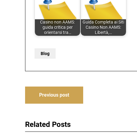
Casino non AAMS:
Guida Completa ai Siti
guida critica per
Casino Non AAMS:
orientarsi tra…
Libertà,…
Blog
Post
Previous post
navigation
Related Posts