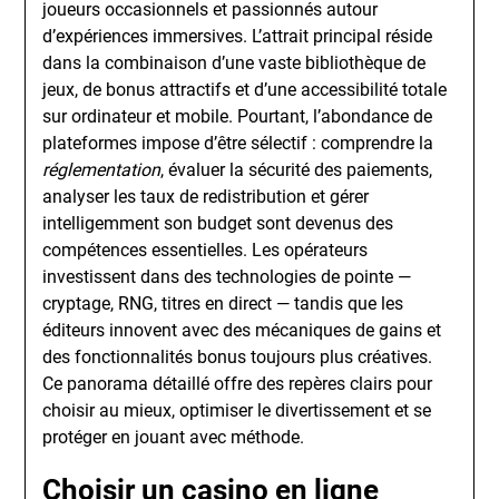
joueurs occasionnels et passionnés autour
d’expériences immersives. L’attrait principal réside
dans la combinaison d’une vaste bibliothèque de
jeux, de bonus attractifs et d’une accessibilité totale
sur ordinateur et mobile. Pourtant, l’abondance de
plateformes impose d’être sélectif : comprendre la
réglementation
, évaluer la sécurité des paiements,
analyser les taux de redistribution et gérer
intelligemment son budget sont devenus des
compétences essentielles. Les opérateurs
investissent dans des technologies de pointe —
cryptage, RNG, titres en direct — tandis que les
éditeurs innovent avec des mécaniques de gains et
des fonctionnalités bonus toujours plus créatives.
Ce panorama détaillé offre des repères clairs pour
choisir au mieux, optimiser le divertissement et se
protéger en jouant avec méthode.
Choisir un casino en ligne