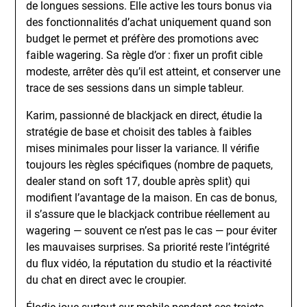
de longues sessions. Elle active les tours bonus via
des fonctionnalités d’achat uniquement quand son
budget le permet et préfère des promotions avec
faible wagering. Sa règle d’or : fixer un profit cible
modeste, arrêter dès qu’il est atteint, et conserver une
trace de ses sessions dans un simple tableur.
Karim, passionné de blackjack en direct, étudie la
stratégie de base et choisit des tables à faibles
mises minimales pour lisser la variance. Il vérifie
toujours les règles spécifiques (nombre de paquets,
dealer stand on soft 17, double après split) qui
modifient l’avantage de la maison. En cas de bonus,
il s’assure que le blackjack contribue réellement au
wagering — souvent ce n’est pas le cas — pour éviter
les mauvaises surprises. Sa priorité reste l’intégrité
du flux vidéo, la réputation du studio et la réactivité
du chat en direct avec le croupier.