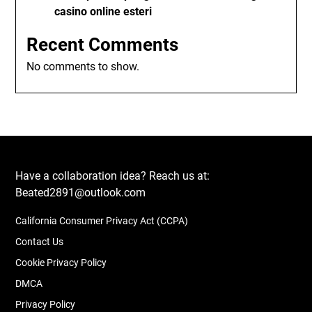
casino online esteri
Recent Comments
No comments to show.
Have a collaboration idea? Reach us at:
Beated2891@outlook.com
California Consumer Privacy Act (CCPA)
Contact Us
Cookie Privacy Policy
DMCA
Privacy Policy