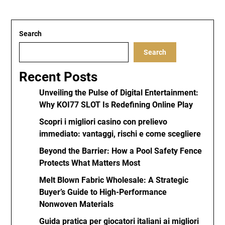
Search
Search
Recent Posts
Unveiling the Pulse of Digital Entertainment:
Why KOI77 SLOT Is Redefining Online Play
Scopri i migliori casino con prelievo
immediato: vantaggi, rischi e come scegliere
Beyond the Barrier: How a Pool Safety Fence
Protects What Matters Most
Melt Blown Fabric Wholesale: A Strategic
Buyer’s Guide to High-Performance
Nonwoven Materials
Guida pratica per giocatori italiani ai migliori