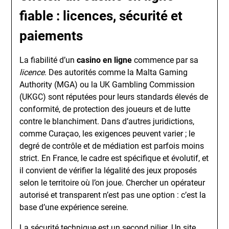
fiable : licences, sécurité et
paiements
La fiabilité d’un
casino en ligne
commence par sa
licence
. Des autorités comme la Malta Gaming
Authority (MGA) ou la UK Gambling Commission
(UKGC) sont réputées pour leurs standards élevés de
conformité, de protection des joueurs et de lutte
contre le blanchiment. Dans d’autres juridictions,
comme Curaçao, les exigences peuvent varier ; le
degré de contrôle et de médiation est parfois moins
strict. En France, le cadre est spécifique et évolutif, et
il convient de vérifier la légalité des jeux proposés
selon le territoire où l’on joue. Chercher un opérateur
autorisé et transparent n’est pas une option : c’est la
base d’une expérience sereine.
La sécurité technique est un second pilier. Un site