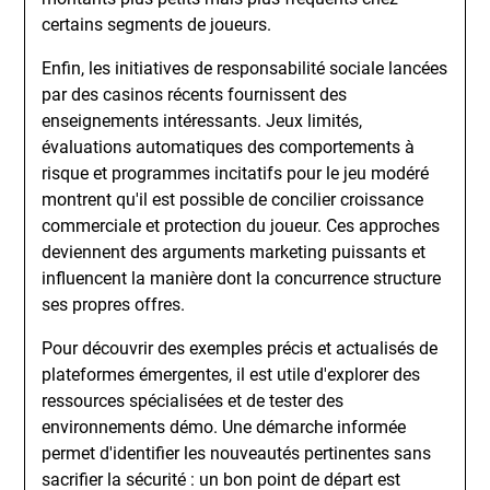
certains segments de joueurs.
Enfin, les initiatives de responsabilité sociale lancées
par des casinos récents fournissent des
enseignements intéressants. Jeux limités,
évaluations automatiques des comportements à
risque et programmes incitatifs pour le jeu modéré
montrent qu'il est possible de concilier croissance
commerciale et protection du joueur. Ces approches
deviennent des arguments marketing puissants et
influencent la manière dont la concurrence structure
ses propres offres.
Pour découvrir des exemples précis et actualisés de
plateformes émergentes, il est utile d'explorer des
ressources spécialisées et de tester des
environnements démo. Une démarche informée
permet d'identifier les nouveautés pertinentes sans
sacrifier la sécurité : un bon point de départ est