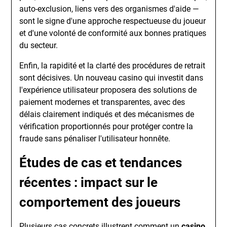
auto-exclusion, liens vers des organismes d'aide —
sont le signe d'une approche respectueuse du joueur
et d'une volonté de conformité aux bonnes pratiques
du secteur.
Enfin, la rapidité et la clarté des procédures de retrait
sont décisives. Un nouveau casino qui investit dans
l'expérience utilisateur proposera des solutions de
paiement modernes et transparentes, avec des
délais clairement indiqués et des mécanismes de
vérification proportionnés pour protéger contre la
fraude sans pénaliser l'utilisateur honnête.
Études de cas et tendances
récentes : impact sur le
comportement des joueurs
Plusieurs cas concrets illustrent comment un
casino