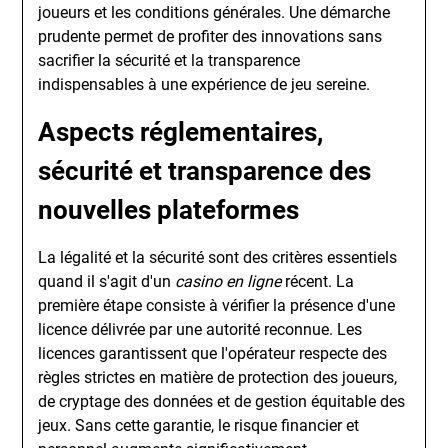
joueurs et les conditions générales. Une démarche
prudente permet de profiter des innovations sans
sacrifier la sécurité et la transparence
indispensables à une expérience de jeu sereine.
Aspects réglementaires,
sécurité et transparence des
nouvelles plateformes
La légalité et la sécurité sont des critères essentiels
quand il s'agit d'un
casino en ligne
récent. La
première étape consiste à vérifier la présence d'une
licence délivrée par une autorité reconnue. Les
licences garantissent que l'opérateur respecte des
règles strictes en matière de protection des joueurs,
de cryptage des données et de gestion équitable des
jeux. Sans cette garantie, le risque financier et