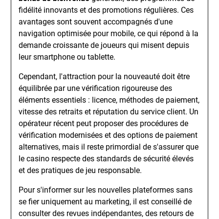
fidélité innovants et des promotions régulières. Ces
avantages sont souvent accompagnés d'une
navigation optimisée pour mobile, ce qui répond à la
demande croissante de joueurs qui misent depuis
leur smartphone ou tablette.
Cependant, l'attraction pour la nouveauté doit être
équilibrée par une vérification rigoureuse des
éléments essentiels : licence, méthodes de paiement,
vitesse des retraits et réputation du service client. Un
opérateur récent peut proposer des procédures de
vérification modernisées et des options de paiement
alternatives, mais il reste primordial de s'assurer que
le casino respecte des standards de sécurité élevés
et des pratiques de jeu responsable.
Pour s'informer sur les nouvelles plateformes sans
se fier uniquement au marketing, il est conseillé de
consulter des revues indépendantes, des retours de