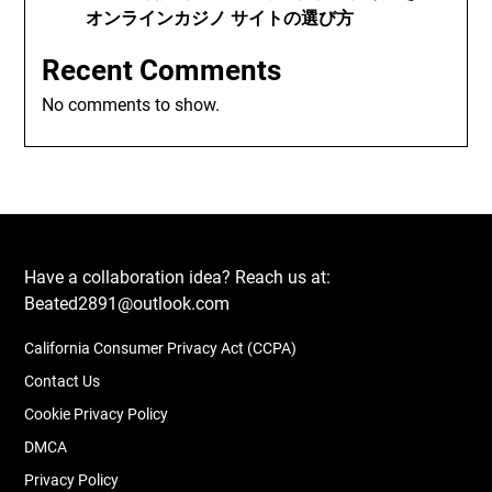
オンラインカジノ サイトの選び方
Recent Comments
No comments to show.
Have a collaboration idea? Reach us at:
Beated2891@outlook.com
California Consumer Privacy Act (CCPA)
Contact Us
Cookie Privacy Policy
DMCA
Privacy Policy