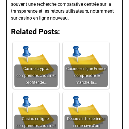
souvent une recherche comparative centrée sur la
transparence et les retours utilisateurs, notamment
sur
casino en ligne nouveau
.
Related Posts:
Casino crypto:
Casino en ligne France
comprendre, choisir et
: comprendre le
profiter de…
marché, la…
Casino en ligne :
Découvrir l'expérience
comprendre, choisir et
immersive d'un