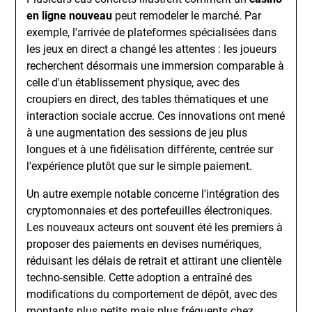
en ligne nouveau
peut remodeler le marché. Par
exemple, l'arrivée de plateformes spécialisées dans
les jeux en direct a changé les attentes : les joueurs
recherchent désormais une immersion comparable à
celle d'un établissement physique, avec des
croupiers en direct, des tables thématiques et une
interaction sociale accrue. Ces innovations ont mené
à une augmentation des sessions de jeu plus
longues et à une fidélisation différente, centrée sur
l'expérience plutôt que sur le simple paiement.
Un autre exemple notable concerne l'intégration des
cryptomonnaies et des portefeuilles électroniques.
Les nouveaux acteurs ont souvent été les premiers à
proposer des paiements en devises numériques,
réduisant les délais de retrait et attirant une clientèle
techno-sensible. Cette adoption a entraîné des
modifications du comportement de dépôt, avec des
montants plus petits mais plus fréquents chez