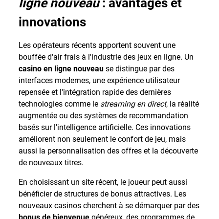
ligne nouveau
: avantages et
innovations
Les opérateurs récents apportent souvent une
bouffée d'air frais à l'industrie des jeux en ligne. Un
casino en ligne nouveau
se distingue par des
interfaces modernes, une expérience utilisateur
repensée et l'intégration rapide des dernières
technologies comme le
streaming en direct
, la réalité
augmentée ou des systèmes de recommandation
basés sur l'intelligence artificielle. Ces innovations
améliorent non seulement le confort de jeu, mais
aussi la personnalisation des offres et la découverte
de nouveaux titres.
En choisissant un site récent, le joueur peut aussi
bénéficier de structures de bonus attractives. Les
nouveaux casinos cherchent à se démarquer par des
bonus de bienvenue
généreux, des programmes de