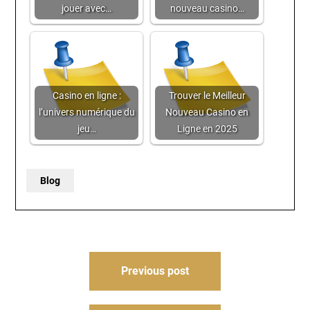
jouer avec…
nouveau casino…
Casino en ligne :
Trouver le Meilleur
l’univers numérique du
Nouveau Casino en
jeu…
Ligne en 2025
Blog
Post
Previous post
navigation