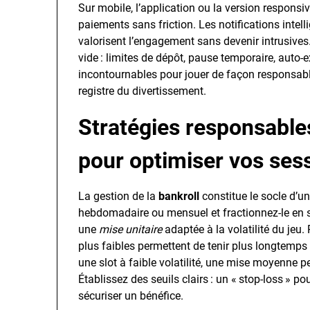
Sur mobile, l’application ou la version responsiv
paiements sans friction. Les notifications intell
valorisent l’engagement sans devenir intrusives.
vide : limites de dépôt, pause temporaire, auto-e
incontournables pour jouer de façon responsable
registre du divertissement.
Stratégies responsable
pour optimiser vos ses
La gestion de la
bankroll
constitue le socle d’u
hebdomadaire ou mensuel et fractionnez-le en se
une
mise unitaire
adaptée à la volatilité du jeu.
plus faibles permettent de tenir plus longtemps e
une slot à faible volatilité, une mise moyenne p
Établissez des seuils clairs : un « stop-loss » p
sécuriser un bénéfice.