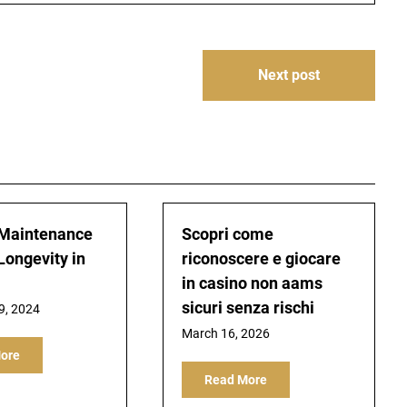
Next post
 Maintenance
Scopri come
Longevity in
riconoscere e giocare
in casino non aams
sicuri senza rischi
9, 2024
March 16, 2026
ore
Read More