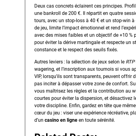
Deux cas concrets éclairent ces principes. Profil
une bankroll de 200 €. Il répartit en quatre sess
tours, avec un stop-loss à 40 € et un stop-win à
de jeu, limite l’impact émotionnel et rend l’expéri
avec des mises faibles et un objectif de +10 %
pour éviter la dérive martingale et respecte un st
constance et le respect des seuils fixés.
Autres leviers : la sélection de jeux selon le
RTP
wagering, et l’inscription aux tournois si vous
VIP, lorsqu’ils sont transparents, peuvent offri
pas inciter à dépasser votre zone de confort. Sur
vous maîtrisez les règles et la contribution au 
courtes pour éviter la dispersion, et désactivez l
votre discipline. Enfin, gardez en tête que même 
cœur du jeu : viser une expérience récréative, pla
d’un
casino en ligne
en toute sérénité.