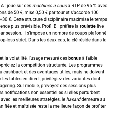
 A : joue sur des
machines à sous
à RTP de 96 % avec
ions de 50 €, mise 0,50 € par tour et s’accorde 100
 +30 €. Cette structure disciplinaire maximise le temps
ence plus prévisible. Profil B : préfère la
roulette
live
 par session. Il s’impose un nombre de coups plafonné
op-loss strict. Dans les deux cas, la clé réside dans la
et la volatilité, l’usage mesuré des
bonus
à faible
 appréciez la compétition structurée. Les programmes
r du cashback et des avantages utiles, mais ne doivent
 les tables en direct, privilégiez des variantes dont
wagering. Sur mobile, prévoyez des sessions plus
es notifications non essentielles si elles perturbent
avec les meilleures stratégies, le
hasard
demeure au
nifiée et maîtrisée reste la meilleure façon de profiter