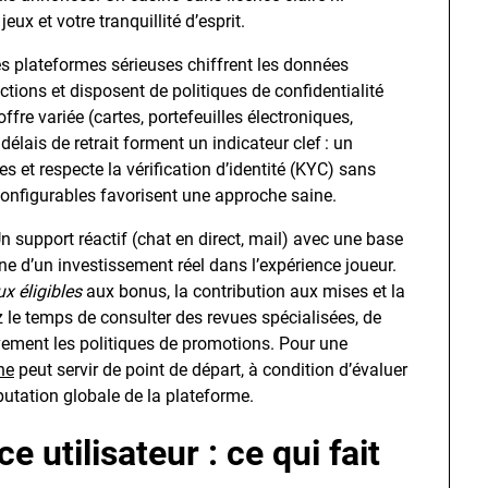
x et votre tranquillité d’esprit.
es plateformes sérieuses chiffrent les données
ions et disposent de politiques de confidentialité
fre variée (cartes, portefeuilles électroniques,
élais de retrait forment un indicateur clef : un
 et respecte la vérification d’identité (KYC) sans
t configurables favorisent une approche saine.
Un support réactif (chat en direct, mail) avec une base
e d’un investissement réel dans l’expérience joueur.
ux éligibles
aux bonus, la contribution aux mises et la
ez le temps de consulter des revues spécialisées, de
ivement les politiques de promotions. Pour une
ne
peut servir de point de départ, à condition d’évaluer
putation globale de la plateforme.
e utilisateur : ce qui fait