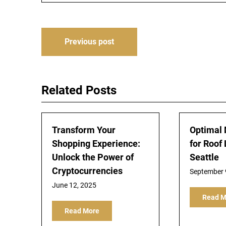
Post
Previous post
navigation
Related Posts
Transform Your
Optimal
Shopping Experience:
for Roof 
Unlock the Power of
Seattle
Cryptocurrencies
September 
June 12, 2025
Read M
Read More