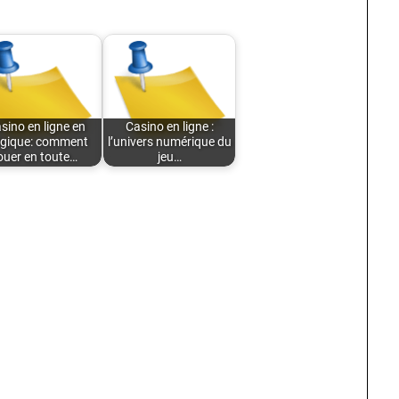
sino en ligne en
Casino en ligne :
lgique: comment
l’univers numérique du
ouer en toute…
jeu…