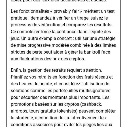
Les fonctionnalités « provably fair » méritent un test
pratique : demandez à vérifier un tirage, suivez le
processus de vérification et comparez les résultats.
Ce contrôle renforce la confiance dans l'équité des
jeux. Un autre exemple concret : utiliser une stratégie
de mise progressive modérée combinée à des limites
strictes de perte peut aider à gérer la bankroll face
aux fluctuations des prix des cryptos.
Enfin, la gestion des retraits requiert attention.
Planifiez vos retraits en fonction des frais réseau et
des heures de pointe, et considérez l'utilisation de
solutions comme les portefeuilles multisignatures
pour sécuriser des montants plus importants. Les
promotions basées sur les cryptos (cashback,
airdrops, tours gratuits tokenisés) peuvent compléter
la stratégie, à condition de lire attentivement les
conditions associées pour éviter les pièges liés aux