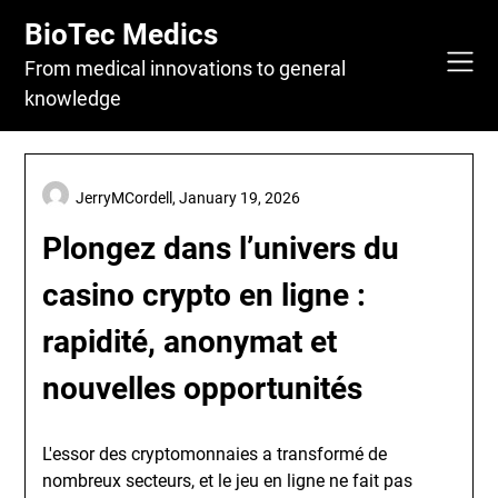
Skip
BioTec Medics
to
content
From medical innovations to general
knowledge
JerryMCordell,
January 19, 2026
Plongez dans l’univers du
casino crypto en ligne
:
rapidité, anonymat et
nouvelles opportunités
L'essor des cryptomonnaies a transformé de
nombreux secteurs, et le jeu en ligne ne fait pas