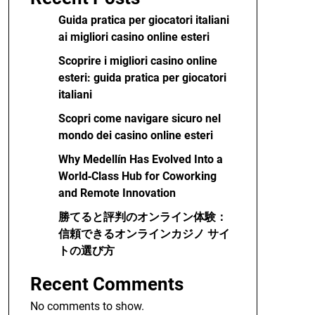
Guida pratica per giocatori italiani
ai migliori casino online esteri
Scoprire i migliori casino online
esteri: guida pratica per giocatori
italiani
Scopri come navigare sicuro nel
mondo dei casino online esteri
Why Medellín Has Evolved Into a
World‑Class Hub for Coworking
and Remote Innovation
勝てると評判のオンライン体験：
信頼できるオンラインカジノ サイ
トの選び方
Recent Comments
No comments to show.