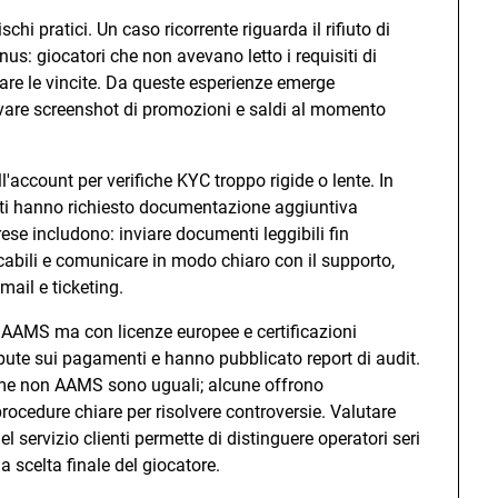
chi pratici. Un caso ricorrente riguarda il rifiuto di
nus: giocatori che non avevano letto i requisiti di
rare le vincite. Da queste esperienze emerge
are screenshot di promozioni e saldi al momento
'account per verifiche KYC troppo rigide o lente. In
enti hanno richiesto documentazione aggiuntiva
rese includono: inviare documenti leggibili fin
icabili e comunicare in modo chiaro con il supporto,
mail e ticketing.
 AAMS ma con licenze europee e certificazioni
pute sui pagamenti e hanno pubblicato report di audit.
rme non AAMS sono uguali; alcune offrono
rocedure chiare per risolvere controversie. Valutare
del servizio clienti permette di distinguere operatori seri
a scelta finale del giocatore.