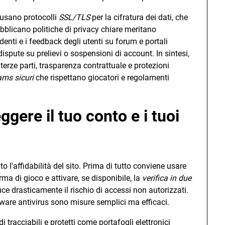
 usano protocolli
SSL/TLS
per la cifratura dei dati, che
bblicano politiche di privacy chiare meritano
enti e i feedback degli utenti su forum e portali
dispute su prelievi o sospensioni di account. In sintesi,
 terze parti, trasparenza contrattuale e protezioni
ms sicuri
che rispettano giocatori e regolamenti
ggere il tuo conto e i tuoi
 l'affidabilità del sito. Prima di tutto conviene usare
a di gioco e attivare, se disponibile, la
verifica in due
uce drasticamente il rischio di accessi non autorizzati.
ftware antivirus sono misure semplici ma efficaci.
 tracciabili e protetti come portafogli elettronici