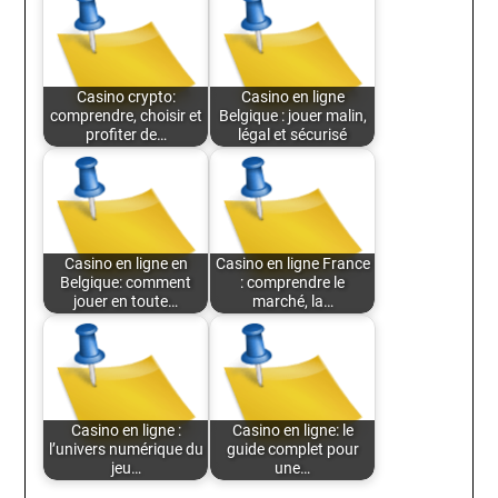
Casino crypto:
Casino en ligne
comprendre, choisir et
Belgique : jouer malin,
profiter de…
légal et sécurisé
Casino en ligne en
Casino en ligne France
Belgique: comment
: comprendre le
jouer en toute…
marché, la…
Casino en ligne :
Casino en ligne: le
l’univers numérique du
guide complet pour
jeu…
une…