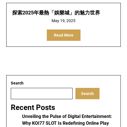
探索2025年最熱「娛樂城」的魅力世界
May 19, 2025
Read More
Search
Search
Recent Posts
Unveiling the Pulse of Digital Entertainment:
Why KOI77 SLOT Is Redefining Online Play