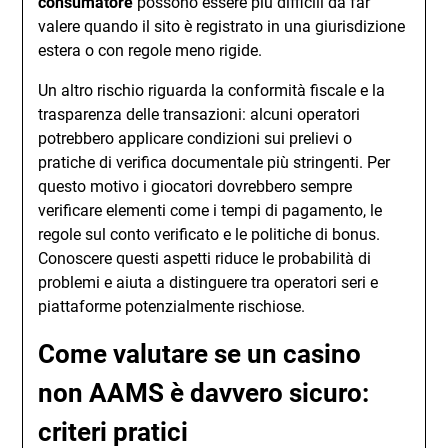
consumatore
possono essere più difficili da far
valere quando il sito è registrato in una giurisdizione
estera o con regole meno rigide.
Un altro rischio riguarda la conformità fiscale e la
trasparenza delle transazioni: alcuni operatori
potrebbero applicare condizioni sui prelievi o
pratiche di verifica documentale più stringenti. Per
questo motivo i giocatori dovrebbero sempre
verificare elementi come i tempi di pagamento, le
regole sul conto verificato e le politiche di bonus.
Conoscere questi aspetti riduce le probabilità di
problemi e aiuta a distinguere tra operatori seri e
piattaforme potenzialmente rischiose.
Come valutare se un casino
non AAMS è davvero sicuro:
criteri pratici