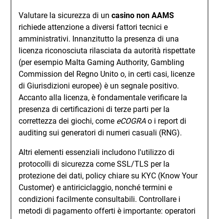
Valutare la sicurezza di un
casino non AAMS
richiede attenzione a diversi fattori tecnici e
amministrativi. Innanzitutto la presenza di una
licenza riconosciuta rilasciata da autorità rispettate
(per esempio Malta Gaming Authority, Gambling
Commission del Regno Unito o, in certi casi, licenze
di Giurisdizioni europee) è un segnale positivo.
Accanto alla licenza, è fondamentale verificare la
presenza di certificazioni di terze parti per la
correttezza dei giochi, come
eCOGRA
o i report di
auditing sui generatori di numeri casuali (RNG).
Altri elementi essenziali includono l'utilizzo di
protocolli di sicurezza come SSL/TLS per la
protezione dei dati, policy chiare su KYC (Know Your
Customer) e antiriciclaggio, nonché termini e
condizioni facilmente consultabili. Controllare i
metodi di pagamento offerti è importante: operatori