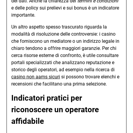
dei dati. Anche la chiarezza dei
termini e condizioni
e delle policy sui prelievi e sui bonus è un indicatore
importante.
Un altro aspetto spesso trascurato riguarda la
modalità di risoluzione delle controversie: i casino
che forniscono un mediatore o un indirizzo legale in
chiaro tendono a offrire maggiori garanzie. Per chi
cerca risorse esterne di confronto, è utile consultare
portali specializzati che analizzano reputazione e
storico degli operatori, ad esempio nella ricerca di
casino non aams sicuri
si possono trovare elenchi e
recensioni che facilitano una prima selezione.
Indicatori pratici per
riconoscere un operatore
affidabile