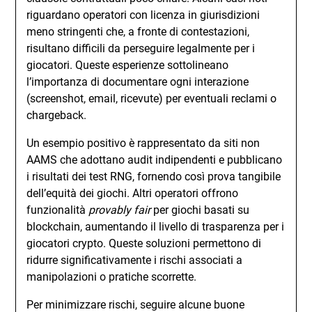
riguardano operatori con licenza in giurisdizioni
meno stringenti che, a fronte di contestazioni,
risultano difficili da perseguire legalmente per i
giocatori. Queste esperienze sottolineano
l’importanza di documentare ogni interazione
(screenshot, email, ricevute) per eventuali reclami o
chargeback.
Un esempio positivo è rappresentato da siti non
AAMS che adottano audit indipendenti e pubblicano
i risultati dei test RNG, fornendo così prova tangibile
dell’equità dei giochi. Altri operatori offrono
funzionalità
provably fair
per giochi basati su
blockchain, aumentando il livello di trasparenza per i
giocatori crypto. Queste soluzioni permettono di
ridurre significativamente i rischi associati a
manipolazioni o pratiche scorrette.
Per minimizzare rischi, seguire alcune buone