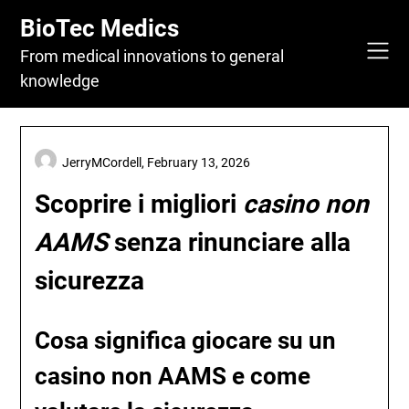
Skip
BioTec Medics
to
content
From medical innovations to general
knowledge
JerryMCordell,
February 13, 2026
Scoprire i migliori
casino non
AAMS
senza rinunciare alla
sicurezza
Cosa significa giocare su un
casino non AAMS
e come