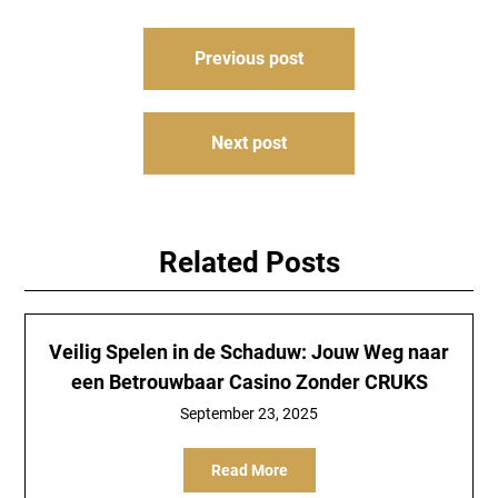
Post
Previous post
navigation
Next post
Related Posts
Veilig Spelen in de Schaduw: Jouw Weg naar
een Betrouwbaar Casino Zonder CRUKS
September 23, 2025
Read More