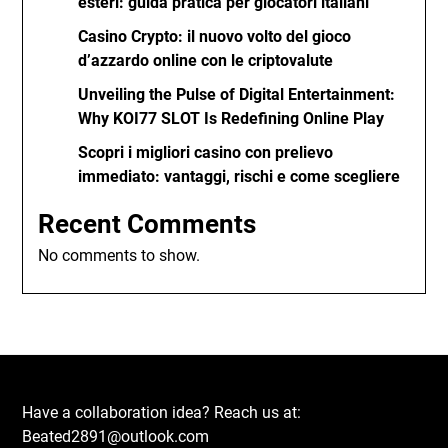
esteri: guida pratica per giocatori italiani
Casino Crypto: il nuovo volto del gioco
d’azzardo online con le criptovalute
Unveiling the Pulse of Digital Entertainment:
Why KOI77 SLOT Is Redefining Online Play
Scopri i migliori casino con prelievo
immediato: vantaggi, rischi e come scegliere
Recent Comments
No comments to show.
Have a collaboration idea? Reach us at:
Beated2891@outlook.com