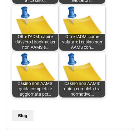
ai Casino…
Giocatori…
Oltre l’ADM: capire
Oltre l’ADM: come
davvero i bookmaker
valutare i casino non
non AAMS e…
AAMS con…
Casino non AAMS:
Casino non AAMS:
guida completa e
guida completa tra
aggiornata per…
normative,…
Blog