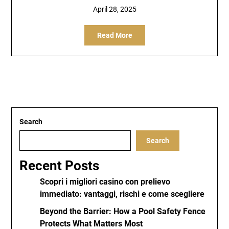
April 28, 2025
Read More
Search
Search
Recent Posts
Scopri i migliori casino con prelievo
immediato: vantaggi, rischi e come scegliere
Beyond the Barrier: How a Pool Safety Fence
Protects What Matters Most