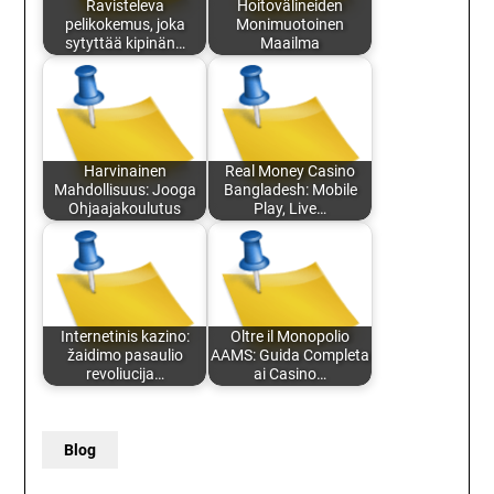
Ravisteleva
Hoitovälineiden
pelikokemus, joka
Monimuotoinen
sytyttää kipinän…
Maailma
Harvinainen
Real Money Casino
Mahdollisuus: Jooga
Bangladesh: Mobile
Ohjaajakoulutus
Play, Live…
Internetinis kazino:
Oltre il Monopolio
žaidimo pasaulio
AAMS: Guida Completa
revoliucija…
ai Casino…
Blog