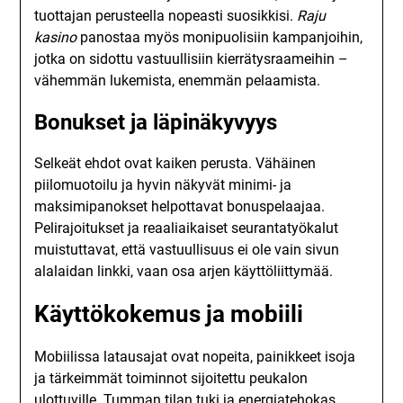
tuottajan perusteella nopeasti suosikkisi.
Raju
kasino
panostaa myös monipuolisiin kampanjoihin,
jotka on sidottu vastuullisiin kierrätysraameihin –
vähemmän lukemista, enemmän pelaamista.
Bonukset ja läpinäkyvyys
Selkeät ehdot ovat kaiken perusta. Vähäinen
piilomuotoilu ja hyvin näkyvät minimi- ja
maksimipanokset helpottavat bonuspelaajaa.
Pelirajoitukset ja reaaliaikaiset seurantatyökalut
muistuttavat, että vastuullisuus ei ole vain sivun
alalaidan linkki, vaan osa arjen käyttöliittymää.
Käyttökokemus ja mobiili
Mobiilissa latausajat ovat nopeita, painikkeet isoja
ja tärkeimmät toiminnot sijoitettu peukalon
ulottuville. Tumman tilan tuki ja energiatehokas