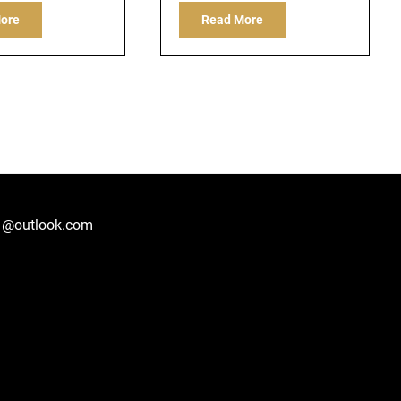
ore
Read More
1@outlook.com