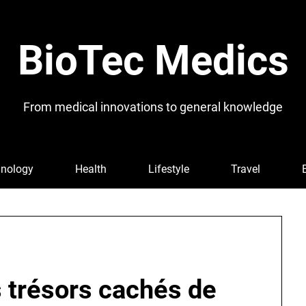
BioTec Medics
From medical innovations to general knowledge
nology
Health
Lifestyle
Travel
 trésors cachés de