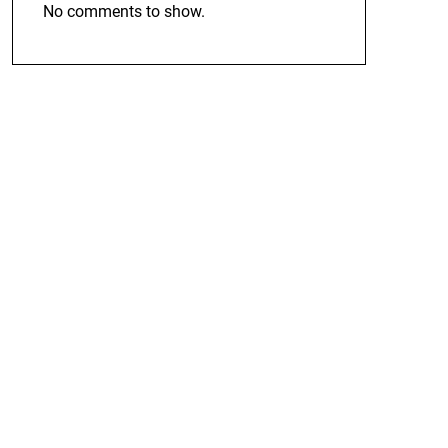
No comments to show.