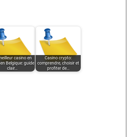
meilleur casino en
Casino crypto:
 en Belgique: guide
comprendre, choisir et
clair…
profiter de…