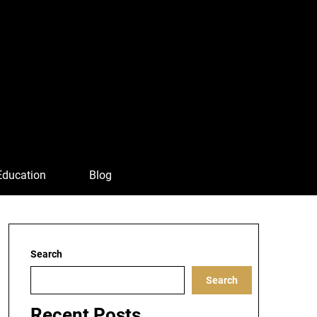
Education
Blog
Search
Search
Recent Posts