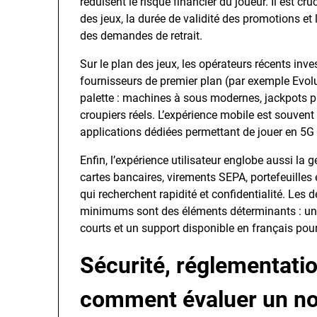
réduisent le risque financier du joueur. Il est cr
des jeux, la durée de validité des promotions et 
des demandes de retrait.
Sur le plan des jeux, les opérateurs récents inv
fournisseurs de premier plan (par exemple Evolu
palette : machines à sous modernes, jackpots pr
croupiers réels. L’expérience mobile est souvent
applications dédiées permettant de jouer en 5G 
Enfin, l’expérience utilisateur englobe aussi la
cartes bancaires, virements SEPA, portefeuilles
qui recherchent rapidité et confidentialité. Les d
minimums sont des éléments déterminants : un
courts et un support disponible en français p
Sécurité, réglementatio
comment évaluer un no