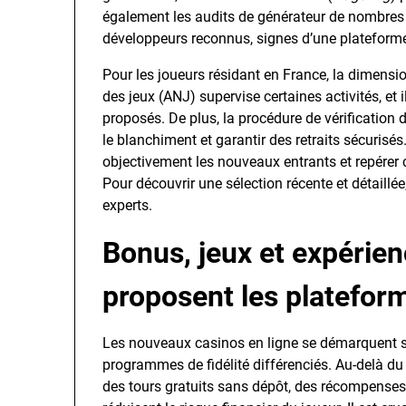
également les audits de générateur de nombres 
développeurs reconnus, signes d’une plateform
Pour les joueurs résidant en France, la dimension
des jeux (ANJ) supervise certaines activités, et il
proposés. De plus, la procédure de vérification d’
le blanchiment et garantir des retraits sécuris
objectivement les nouveaux entrants et repérer
Pour découvrir une sélection récente et détaillée
experts.
Bonus, jeux et expérienc
proposent les platefor
Les nouveaux casinos en ligne se démarquent so
programmes de fidélité différenciés. Au-delà du
des tours gratuits sans dépôt, des récompense