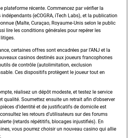
’une plateforme récente. Commencez par vérifier la
ts indépendants (eCOGRA, iTech Labs), et la publication
reconnue (Malte, Curaçao, Royaume‑Unis selon le public
si lire les conditions générales pour repérer les
litiges.
ance, certaines offres sont encadrées par l’ANJ et la
s nouveaux casinos destinés aux joueurs francophones
utils de contrôle (autolimitation, exclusion
sable. Ces dispositifs protègent le joueur tout en
mpte, réalisez un dépôt modeste, et testez le service
et qualité. Soumettez ensuite un retrait afin d’observer
èces d’identité et de justificatifs de domicile est
 consultez les retours d’utilisateurs sur des forums
erte (retards répétitifs, blocages injustifiés). En
nes, vous pourrez choisir un nouveau casino qui allie
.