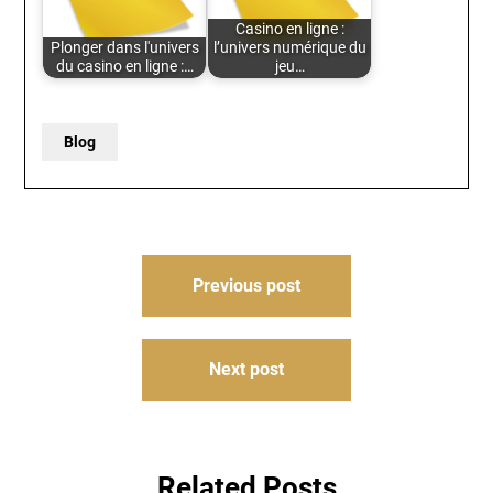
Casino en ligne :
Plonger dans l'univers
l’univers numérique du
du casino en ligne :…
jeu…
Blog
Post
Previous post
navigation
Next post
Related Posts