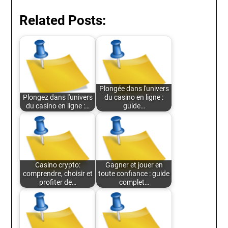
Related Posts:
Plongée dans l'univers
Plongez dans l'univers
du casino en ligne :
du casino en ligne :…
guide…
Casino crypto:
Gagner et jouer en
comprendre, choisir et
toute confiance : guide
profiter de…
complet…