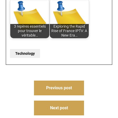
3 repères essentiels
Exploring the Rapid
pour trouver le
Rise of France IPTV: A
véritable…
New Era…
Technology
Post
Previous post
navigation
Next post