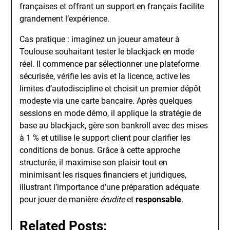
françaises et offrant un support en français facilite
grandement l’expérience.
Cas pratique : imaginez un joueur amateur à
Toulouse souhaitant tester le blackjack en mode
réel. Il commence par sélectionner une plateforme
sécurisée, vérifie les avis et la licence, active les
limites d’autodiscipline et choisit un premier dépôt
modeste via une carte bancaire. Après quelques
sessions en mode démo, il applique la stratégie de
base au blackjack, gère son bankroll avec des mises
à 1 % et utilise le support client pour clarifier les
conditions de bonus. Grâce à cette approche
structurée, il maximise son plaisir tout en
minimisant les risques financiers et juridiques,
illustrant l’importance d’une préparation adéquate
pour jouer de manière
érudite
et
responsable
.
Related Posts: