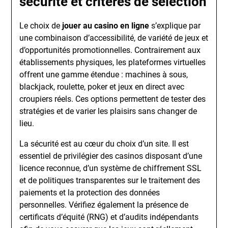
sécurité et critères de sélection
Le choix de
jouer au casino en ligne
s’explique par
une combinaison d’accessibilité, de variété de jeux et
d’opportunités promotionnelles. Contrairement aux
établissements physiques, les plateformes virtuelles
offrent une gamme étendue : machines à sous,
blackjack, roulette, poker et jeux en direct avec
croupiers réels. Ces options permettent de tester des
stratégies et de varier les plaisirs sans changer de
lieu.
La sécurité est au cœur du choix d’un site. Il est
essentiel de privilégier des casinos disposant d’une
licence reconnue, d’un système de chiffrement SSL
et de politiques transparentes sur le traitement des
paiements et la protection des données
personnelles. Vérifiez également la présence de
certificats d’équité (RNG) et d’audits indépendants