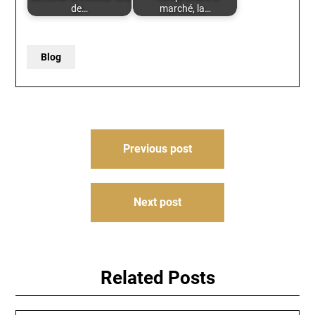
de…
marché, la…
Blog
Post
Previous post
navigation
Next post
Related Posts