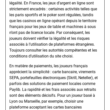
légalité. En France, les jeux d’argent en ligne sont
strictement encadrés : certaines activités telles que
les paris sportifs et le poker sont régulées, tandis
que les casinos en ligne opérant depuis le territoire
français pour les jeux de table et machines à sous
n’ont pas de licence locale. Par conséquent, les
joueurs doivent vérifier la légalité et les risques
associés à l’utilisation de plateformes étrangères.
Toujours consulter les autorités compétentes et les
conditions d’utilisation du site choisi.
En matière de paiements, les joueurs français
apprécient la simplicité : carte bancaire, virements
SEPA, portefeuilles électroniques (Skrill, Neteller), et
parfois des solutions de paiement locales comme
Paylib. La rapidité et les frais associés aux retraits
sont des éléments décisifs. Pour un joueur basé à
Lyon ou Marseille, par exemple, choisir une
plateforme acceptant les cartes bancaires