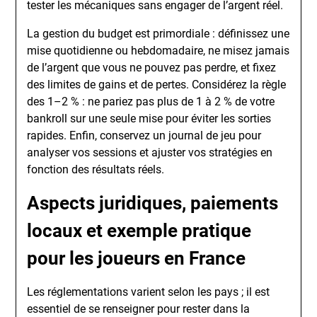
tester les mécaniques sans engager de l’argent réel.
La gestion du budget est primordiale : définissez une
mise quotidienne ou hebdomadaire, ne misez jamais
de l’argent que vous ne pouvez pas perdre, et fixez
des limites de gains et de pertes. Considérez la règle
des 1–2 % : ne pariez pas plus de 1 à 2 % de votre
bankroll sur une seule mise pour éviter les sorties
rapides. Enfin, conservez un journal de jeu pour
analyser vos sessions et ajuster vos stratégies en
fonction des résultats réels.
Aspects juridiques, paiements
locaux et exemple pratique
pour les joueurs en France
Les réglementations varient selon les pays ; il est
essentiel de se renseigner pour rester dans la